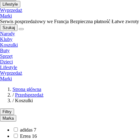
Lifestyle
Wyprzedaż
Marki
Serwis posprzedażowy we Francja
Bezpieczna płatność
Łatwe zwroty
Szukaj
Narody
Kluby
Koszulki
Buty
Sprzęt
Dzieci
Lifestyle
Wyprzedaż
Marki
Strona główna
/
Przedsprzedaż
/
Koszulki
Filtry
Marka
adidas
7
Errea
16