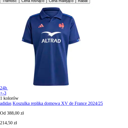
Trafność
Cena rosnąco
Cena malejąco
Rabat
24h
+-3
1 kolorów
adidas
Koszulka replika domowa XV de France 2024/25
Od
388,00 zł
214,50 zł