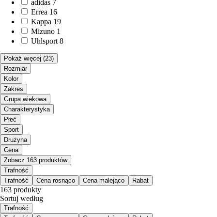
adidas
7
Errea
16
Kappa
19
Mizuno
1
Uhlsport
8
Pokaż więcej
(23)
Rozmiar
Kolor
Zakres
Grupa wiekowa
Charakterystyka
Płeć
Sport
Drużyna
Cena
Zobacz 163 produktów
Trafność
Trafność
Cena rosnąco
Cena malejąco
Rabat
163 produkty
Sortuj według
Trafność