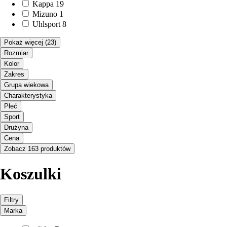
Kappa
19
Mizuno
1
Uhlsport
8
Pokaż więcej
(23)
Rozmiar
Kolor
Zakres
Grupa wiekowa
Charakterystyka
Płeć
Sport
Drużyna
Cena
Zobacz 163 produktów
Koszulki
Filtry
Marka