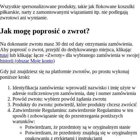
Wszystkie spersonalizowane produkty, takie jak flokowane koszulki
piłkarskie, narty z zamontowanymi wiązaniami itp. nie podlegają
zwrotowi ani wymianie.
Jak mogę poprosić o zwrot?
Na dokonanie zwrotu masz 30 dni od daty otrzymania zamówienia.
Aby poprosić o zwrot, przejdź do dedykowanego miejsca, klikając
tutaj
lub klikając łącze «Zwroty» dla wybranego zamówienia w swojej
historii (obszar Moje konto)
Gdy już znajdziesz się na platformie zwrotów, po prostu wykonaj
poniższe kroki:
Identyfikacja zamówienia: wprowadź nazwisko i imię użyte w
adresie rozliczeniowym zamówienia, datę i numer zamówienia
Powód zwrotu: wybierz powód żądania zwrotu
Produkty do zwrotu: potwierdź, które produkty chcesz zwrócić
Zatwierdzenie Regulaminu: zatwierdzenie Regulaminu w ten
sposób i zobowiązanie się do przestrzegania poniższych
warunków:
Potwierdzam, że przedmioty są w oryginalnym stanie
Potwierdzam, że przedmioty znajdują się w oryginalnym
opakowaniu z etykietami i instrukcjami