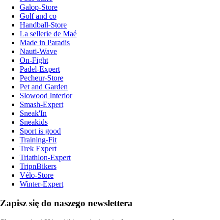
Galop-Store
Golf and co
Handball-Store
La sellerie de Maé
Made in Paradis
Nauti-Wave
On-Fight
Padel-Expert
Pecheur-Store
Pet and Garden
Slowood Interior
Smash-Expert
Sneak'In
Sneakids
Sport is good
Training-Fit
Trek Expert
Triathlon-Expert
TripnBikers
Vélo-Store
Winter-Expert
Zapisz się do naszego newslettera