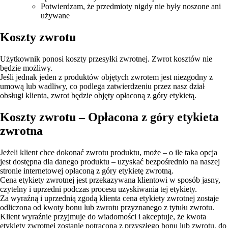
Potwierdzam, że przedmioty nigdy nie były noszone ani
używane
Koszty zwrotu
Użytkownik ponosi koszty przesyłki zwrotnej. Zwrot kosztów nie
będzie możliwy.
Jeśli jednak jeden z produktów objętych zwrotem jest niezgodny z
umową lub wadliwy, co podlega zatwierdzeniu przez nasz dział
obsługi klienta, zwrot będzie objęty opłaconą z góry etykietą.
Koszty zwrotu – Opłacona z góry etykieta
zwrotna
Jeżeli klient chce dokonać zwrotu produktu, może – o ile taka opcja
jest dostępna dla danego produktu – uzyskać bezpośrednio na naszej
stronie internetowej opłaconą z góry etykietę zwrotną.
Cena etykiety zwrotnej jest przekazywana klientowi w sposób jasny,
czytelny i uprzedni podczas procesu uzyskiwania tej etykiety.
Za wyraźną i uprzednią zgodą klienta cena etykiety zwrotnej zostaje
odliczona od kwoty bonu lub zwrotu przyznanego z tytułu zwrotu.
Klient wyraźnie przyjmuje do wiadomości i akceptuje, że kwota
etykiety zwrotnej zostanie potrącona z przyszłego bonu lub zwrotu, do