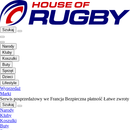
Szukaj
Narody
Kluby
Koszulki
Buty
Sprzęt
Dzieci
Lifestyle
Wyprzedaż
Marki
Serwis posprzedażowy we Francja
Bezpieczna płatność
Łatwe zwroty
Szukaj
Narody
Kluby
Koszulki
Buty