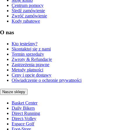
Moje konto
Centrum pomocy
Śledź zamówienie
Zwróć zamówienie
Kody rabatowe
O nas
Kto jesteśmy?
Skontaktuj się z nami
Termin sprzedaży
Zwroty & Refundacje
Zastrzeżenia prawne
Metody płatności
Ceny i opcje dostawy
Oświadczenie o ochronie prywatności
Nasze sklepy
Basket Center
Daily Bikers
Direct Running
Direct-Volley
Espace Golf
Foot-Store