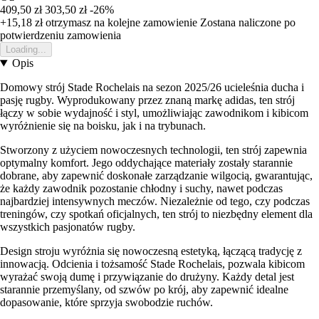
409,50 zł
303,50 zł
-26%
+15,18 zł
otrzymasz na kolejne zamowienie
Zostana naliczone po
potwierdzeniu zamowienia
Loading...
Opis
Domowy strój Stade Rochelais na sezon 2025/26 ucieleśnia ducha i
pasję rugby. Wyprodukowany przez znaną markę adidas, ten strój
łączy w sobie wydajność i styl, umożliwiając zawodnikom i kibicom
wyróżnienie się na boisku, jak i na trybunach.
Stworzony z użyciem nowoczesnych technologii, ten strój zapewnia
optymalny komfort. Jego oddychające materiały zostały starannie
dobrane, aby zapewnić doskonałe zarządzanie wilgocią, gwarantując,
że każdy zawodnik pozostanie chłodny i suchy, nawet podczas
najbardziej intensywnych meczów. Niezależnie od tego, czy podczas
treningów, czy spotkań oficjalnych, ten strój to niezbędny element dla
wszystkich pasjonatów rugby.
Design stroju wyróżnia się nowoczesną estetyką, łączącą tradycję z
innowacją. Odcienia i tożsamość Stade Rochelais, pozwala kibicom
wyrażać swoją dumę i przywiązanie do drużyny. Każdy detal jest
starannie przemyślany, od szwów po krój, aby zapewnić idealne
dopasowanie, które sprzyja swobodzie ruchów.