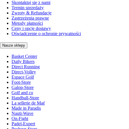
Skontaktuj się z nami
Termin sprzedaży
Zwroty & Refundacje
Zastrzeżenia prawne
Metody płatności
Ceny i opcje dostawy
Oświadczenie o ochronie prywatności
Nasze sklepy
Basket Center
Daily Bikers
Direct Running
Direct-Volley
Espace Golf
Foot-Store
Galop-Store
Golf and co
Handball-Store
La sellerie de Maé
Made in Paradis
Nauti-Wave
On-Fight
Padel-Expert
Pecheur-Store