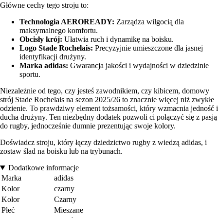
Główne cechy tego stroju to:
Technologia AEROREADY:
Zarządza wilgocią dla
maksymalnego komfortu.
Obcisły krój:
Ułatwia ruch i dynamikę na boisku.
Logo Stade Rochelais:
Precyzyjnie umieszczone dla jasnej
identyfikacji drużyny.
Marka adidas:
Gwarancja jakości i wydajności w dziedzinie
sportu.
Niezależnie od tego, czy jesteś zawodnikiem, czy kibicem, domowy
strój Stade Rochelais na sezon 2025/26 to znacznie więcej niż zwykłe
odzienie. To prawdziwy element tożsamości, który wzmacnia jedność i
ducha drużyny. Ten niezbędny dodatek pozwoli ci połączyć się z pasją
do rugby, jednocześnie dumnie prezentując swoje kolory.
Doświadcz stroju, który łączy dziedzictwo rugby z wiedzą adidas, i
zostaw ślad na boisku lub na trybunach.
Dodatkowe informacje
Marka
adidas
Kolor
czarny
Kolor
Czarny
Płeć
Mieszane