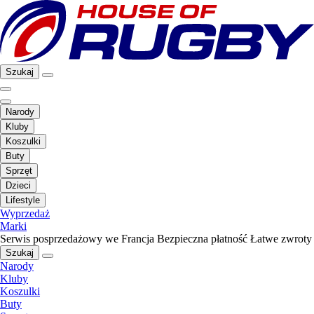
Szukaj
Narody
Kluby
Koszulki
Buty
Sprzęt
Dzieci
Lifestyle
Wyprzedaż
Marki
Serwis posprzedażowy we Francja
Bezpieczna płatność
Łatwe zwroty
Szukaj
Narody
Kluby
Koszulki
Buty