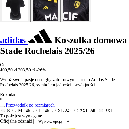
adidas
Koszulka domowa
Stade Rochelais 2025/26
Od
409,50 zł
303,50 zł
-26%
Wyraź swoją pasję do rugby z domowym strojem Adidas Stade
Rochelais 2025/26, symbolem jedności i wydajności.
Rozmiar
*
Przewodnik po rozmiarach
S
M
24h
L
24h
XL
24h
2XL
24h
3XL
To pole jest wymagane
Oficjalne odznaki