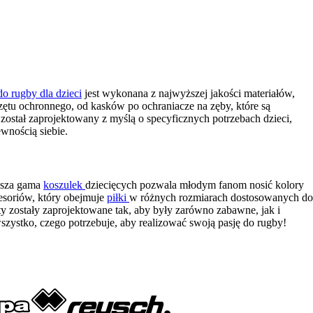
o rugby dla dzieci
jest wykonana z najwyższej jakości materiałów,
ętu ochronnego, od kasków po ochraniacze na zęby, które są
 został zaprojektowany z myślą o specyficznych potrzebach dzieci,
wnością siebie.
Nasza gama
koszulek
dziecięcych pozwala młodym fanom nosić kolory
cesoriów, który obejmuje
piłki
w różnych rozmiarach dostosowanych do
ty zostały zaprojektowane tak, aby były zarówno zabawne, jak i
zystko, czego potrzebuje, aby realizować swoją pasję do rugby!