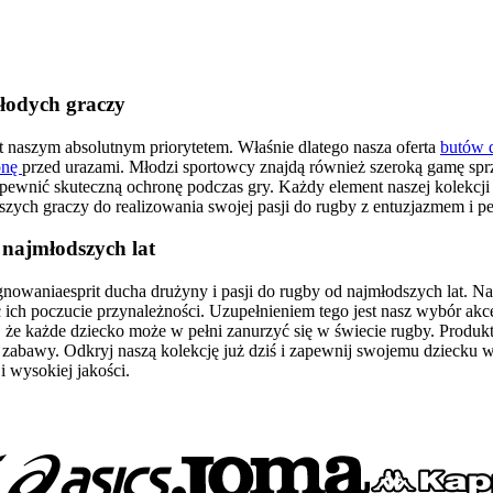
młodych graczy
naszym absolutnym priorytetem. Właśnie dlatego nasza oferta
butów d
onę
przed urazami. Młodzi sportowcy znajdą również szeroką gamę sprz
zapewnić skuteczną ochronę podczas gry. Każdy element naszej kolekcji
zych graczy do realizowania swojej pasji do rugby z entuzjazmem i pe
 najmłodszych lat
nowaniaesprit ducha drużyny i pasji do rugby od najmłodszych lat. 
c ich poczucie przynależności. Uzupełnieniem tego jest nasz wybór ak
, że każde dziecko może w pełni zanurzyć się w świecie rugby. Produk
zabawy. Odkryj naszą kolekcję już dziś i zapewnij swojemu dziecku ws
 wysokiej jakości.