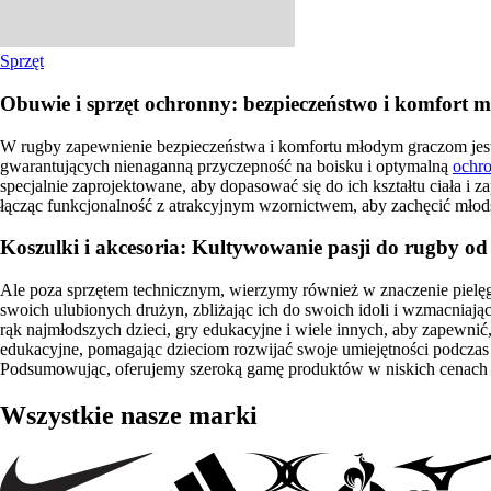
Sprzęt
Obuwie i sprzęt ochronny: bezpieczeństwo i komfort 
W rugby zapewnienie bezpieczeństwa i komfortu młodym graczom jest 
gwarantujących nienaganną przyczepność na boisku i optymalną
ochr
specjalnie zaprojektowane, aby dopasować się do ich kształtu ciała i 
łącząc funkcjonalność z atrakcyjnym wzornictwem, aby zachęcić młods
Koszulki i akcesoria: Kultywowanie pasji do rugby od
Ale poza sprzętem technicznym, wierzymy również w znaczenie pielęg
swoich ulubionych drużyn, zbliżając ich do swoich idoli i wzmacniają
rąk najmłodszych dzieci, gry edukacyjne i wiele innych, aby zapewnić
edukacyjne, pomagając dzieciom rozwijać swoje umiejętności podczas 
Podsumowując, oferujemy szeroką gamę produktów w niskich cenach i
Wszystkie nasze marki