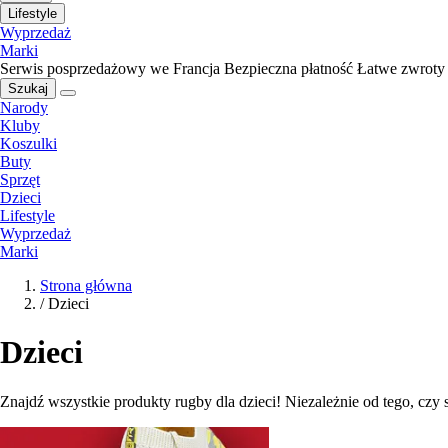
Lifestyle
Wyprzedaż
Marki
Serwis posprzedażowy we Francja
Bezpieczna płatność
Łatwe zwroty
Szukaj
Narody
Kluby
Koszulki
Buty
Sprzęt
Dzieci
Lifestyle
Wyprzedaż
Marki
Strona główna
/
Dzieci
Dzieci
Znajdź wszystkie produkty rugby dla dzieci! Niezależnie od tego, czy 