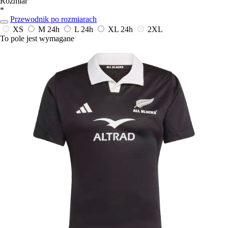
Rozmiar
*
Przewodnik po rozmiarach
XS
M
24h
L
24h
XL
24h
2XL
To pole jest wymagane