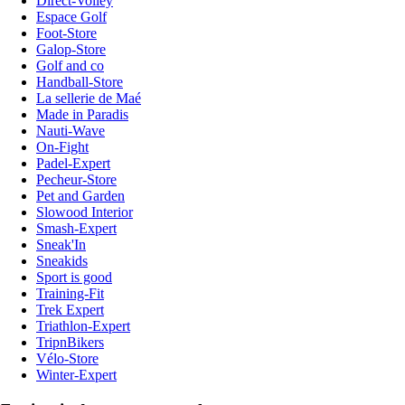
Direct-Volley
Espace Golf
Foot-Store
Galop-Store
Golf and co
Handball-Store
La sellerie de Maé
Made in Paradis
Nauti-Wave
On-Fight
Padel-Expert
Pecheur-Store
Pet and Garden
Slowood Interior
Smash-Expert
Sneak'In
Sneakids
Sport is good
Training-Fit
Trek Expert
Triathlon-Expert
TripnBikers
Vélo-Store
Winter-Expert