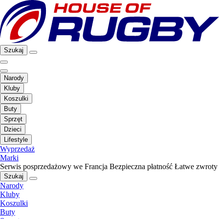
Szukaj
Narody
Kluby
Koszulki
Buty
Sprzęt
Dzieci
Lifestyle
Wyprzedaż
Marki
Serwis posprzedażowy we Francja
Bezpieczna płatność
Łatwe zwroty
Szukaj
Narody
Kluby
Koszulki
Buty