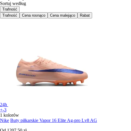
Sortuj według
Trafność
Trafność
Cena rosnąco
Cena malejąco
Rabat
24h
+-3
1 kolorów
Nike
Buty piłkarskie Vapor 16 Elite Ag-pro Lv8 AG
Od
1207,50 zł