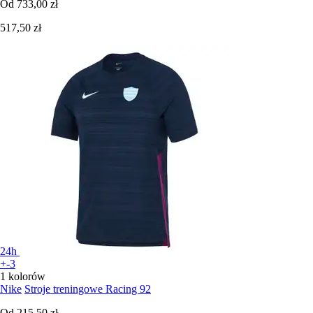
Od
733,00 zł
517,50 zł
24h
+-3
1 kolorów
Nike
Stroje treningowe Racing 92
Od
215,50 zł