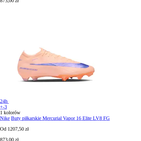
873,00 zł
24h
+-3
1 kolorów
Nike
Buty piłkarskie Mercurial Vapor 16 Elite LV8 FG
Od
1207,50 zł
873,00 zł