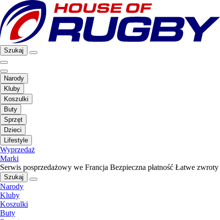
Szukaj
Narody
Kluby
Koszulki
Buty
Sprzęt
Dzieci
Lifestyle
Wyprzedaż
Marki
Serwis posprzedażowy we Francja
Bezpieczna płatność
Łatwe zwroty
Szukaj
Narody
Kluby
Koszulki
Buty