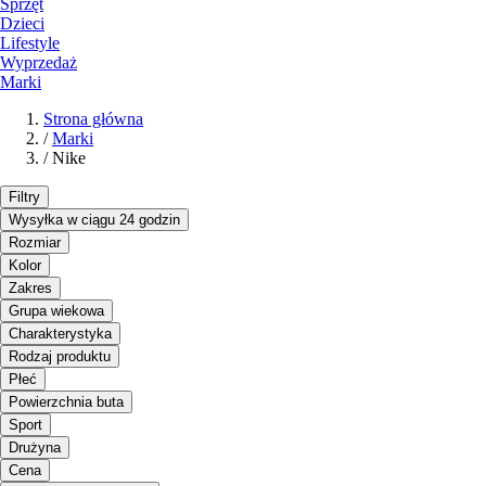
Sprzęt
Dzieci
Lifestyle
Wyprzedaż
Marki
Strona główna
/
Marki
/
Nike
Filtry
Wysyłka w ciągu 24 godzin
Rozmiar
Kolor
Zakres
Grupa wiekowa
Charakterystyka
Rodzaj produktu
Płeć
Powierzchnia buta
Sport
Drużyna
Cena