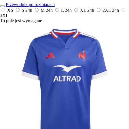
Przewodnik po rozmiarach
XS
S
24h
M
24h
L
24h
XL
24h
2XL
24h
3XL
To pole jest wymagane