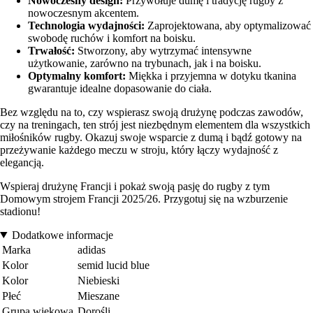
Nowoczesny design:
Przywołuje dumę i tradycję rugby z
nowoczesnym akcentem.
Technologia wydajności:
Zaprojektowana, aby optymalizować
swobodę ruchów i komfort na boisku.
Trwałość:
Stworzony, aby wytrzymać intensywne
użytkowanie, zarówno na trybunach, jak i na boisku.
Optymalny komfort:
Miękka i przyjemna w dotyku tkanina
gwarantuje idealne dopasowanie do ciała.
Bez względu na to, czy wspierasz swoją drużynę podczas zawodów,
czy na treningach, ten strój jest niezbędnym elementem dla wszystkich
miłośników rugby. Okazuj swoje wsparcie z dumą i bądź gotowy na
przeżywanie każdego meczu w stroju, który łączy wydajność z
elegancją.
Wspieraj drużynę Francji i pokaż swoją pasję do rugby z tym
Domowym strojem Francji 2025/26. Przygotuj się na wzburzenie
stadionu!
Dodatkowe informacje
Marka
adidas
Kolor
semid lucid blue
Kolor
Niebieski
Płeć
Mieszane
Grupa wiekowa
Dorośli