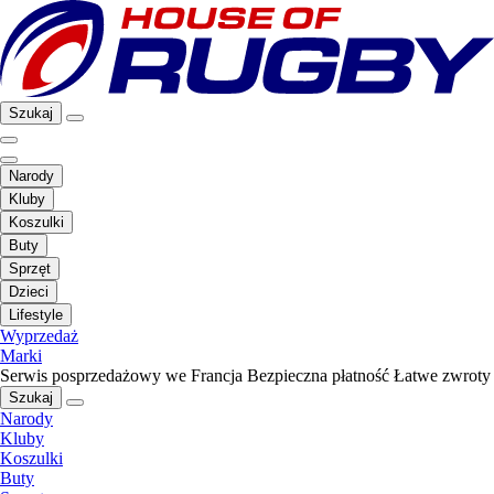
Szukaj
Narody
Kluby
Koszulki
Buty
Sprzęt
Dzieci
Lifestyle
Wyprzedaż
Marki
Serwis posprzedażowy we Francja
Bezpieczna płatność
Łatwe zwroty
Szukaj
Narody
Kluby
Koszulki
Buty