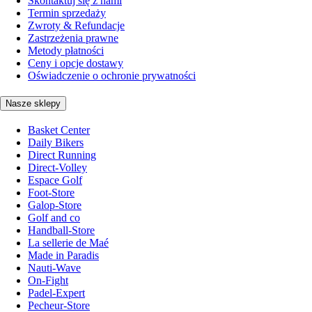
Skontaktuj się z nami
Termin sprzedaży
Zwroty & Refundacje
Zastrzeżenia prawne
Metody płatności
Ceny i opcje dostawy
Oświadczenie o ochronie prywatności
Nasze sklepy
Basket Center
Daily Bikers
Direct Running
Direct-Volley
Espace Golf
Foot-Store
Galop-Store
Golf and co
Handball-Store
La sellerie de Maé
Made in Paradis
Nauti-Wave
On-Fight
Padel-Expert
Pecheur-Store