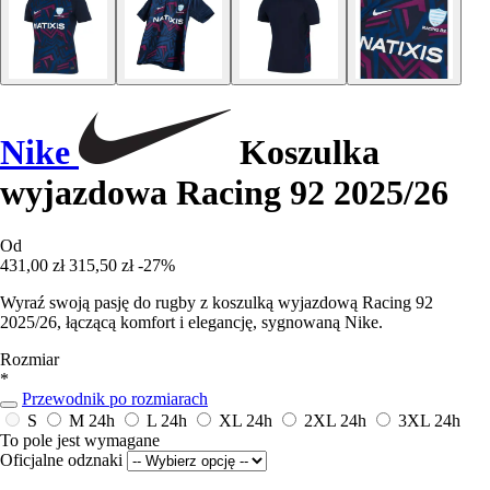
Nike
Koszulka
wyjazdowa Racing 92 2025/26
Od
431,00 zł
315,50 zł
-27%
Wyraź swoją pasję do rugby z koszulką wyjazdową Racing 92
2025/26, łączącą komfort i elegancję, sygnowaną Nike.
Rozmiar
*
Przewodnik po rozmiarach
S
M
24h
L
24h
XL
24h
2XL
24h
3XL
24h
To pole jest wymagane
Oficjalne odznaki