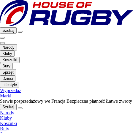
Szukaj
Narody
Kluby
Koszulki
Buty
Sprzęt
Dzieci
Lifestyle
Wyprzedaż
Marki
Serwis posprzedażowy we Francja
Bezpieczna płatność
Łatwe zwroty
Szukaj
Narody
Kluby
Koszulki
Buty