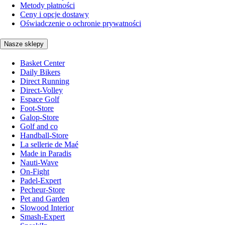
Metody płatności
Ceny i opcje dostawy
Oświadczenie o ochronie prywatności
Nasze sklepy
Basket Center
Daily Bikers
Direct Running
Direct-Volley
Espace Golf
Foot-Store
Galop-Store
Golf and co
Handball-Store
La sellerie de Maé
Made in Paradis
Nauti-Wave
On-Fight
Padel-Expert
Pecheur-Store
Pet and Garden
Slowood Interior
Smash-Expert