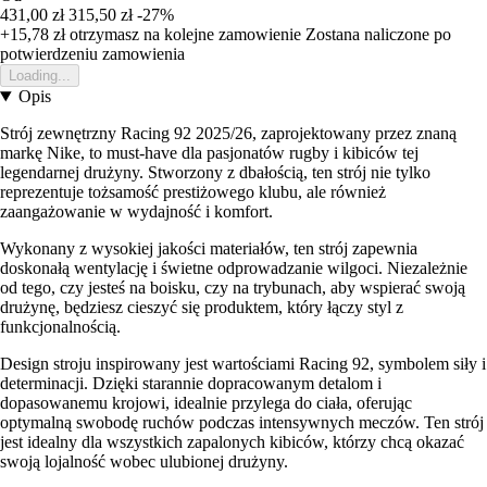
431,00 zł
315,50 zł
-27%
+15,78 zł
otrzymasz na kolejne zamowienie
Zostana naliczone po
potwierdzeniu zamowienia
Loading...
Opis
Strój zewnętrzny Racing 92 2025/26, zaprojektowany przez znaną
markę Nike, to must-have dla pasjonatów rugby i kibiców tej
legendarnej drużyny. Stworzony z dbałością, ten strój nie tylko
reprezentuje tożsamość prestiżowego klubu, ale również
zaangażowanie w wydajność i komfort.
Wykonany z wysokiej jakości materiałów, ten strój zapewnia
doskonałą wentylację i świetne odprowadzanie wilgoci. Niezależnie
od tego, czy jesteś na boisku, czy na trybunach, aby wspierać swoją
drużynę, będziesz cieszyć się produktem, który łączy styl z
funkcjonalnością.
Design stroju inspirowany jest wartościami Racing 92, symbolem siły i
determinacji. Dzięki starannie dopracowanym detalom i
dopasowanemu krojowi, idealnie przylega do ciała, oferując
optymalną swobodę ruchów podczas intensywnych meczów. Ten strój
jest idealny dla wszystkich zapalonych kibiców, którzy chcą okazać
swoją lojalność wobec ulubionej drużyny.