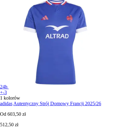
24h
+-3
1 kolorów
adidas
Autentyczny Strój Domowy Francji 2025/26
Od
603,50 zł
512,50 zł