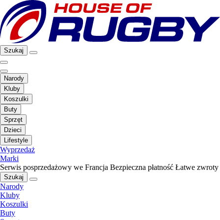
Szukaj
Narody
Kluby
Koszulki
Buty
Sprzęt
Dzieci
Lifestyle
Wyprzedaż
Marki
Serwis posprzedażowy we Francja
Bezpieczna płatność
Łatwe zwroty
Szukaj
Narody
Kluby
Koszulki
Buty