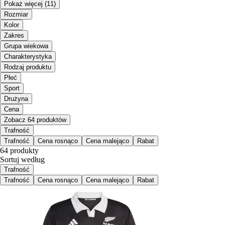
Pokaż więcej
(11)
Rozmiar
Kolor
Zakres
Grupa wiekowa
Charakterystyka
Rodzaj produktu
Płeć
Sport
Drużyna
Cena
Zobacz 64 produktów
Trafność
Trafność
Cena rosnąco
Cena malejąco
Rabat
64 produkty
Sortuj według
Trafność
Trafność
Cena rosnąco
Cena malejąco
Rabat