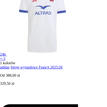
24h
+-3
1 kolorów
adidas
Stroje wyjazdowe Francji 2025/26
Od
388,00 zł
329,50 zł