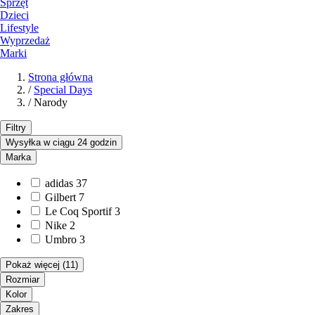
Sprzęt
Dzieci
Lifestyle
Wyprzedaż
Marki
Strona główna
/
Special Days
/
Narody
Filtry
Wysyłka w ciągu 24 godzin
Marka
adidas
37
Gilbert
7
Le Coq Sportif
3
Nike
2
Umbro
3
Pokaż więcej
(11)
Rozmiar
Kolor
Zakres