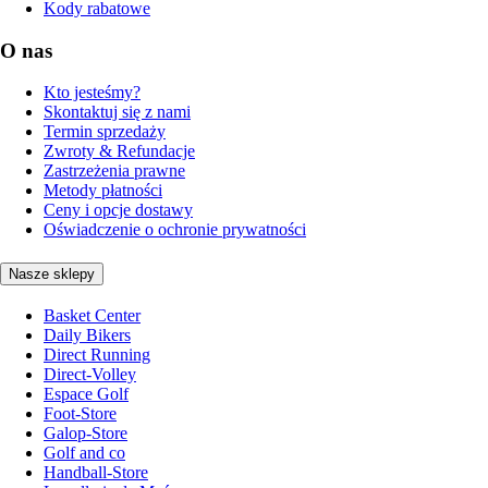
Kody rabatowe
O nas
Kto jesteśmy?
Skontaktuj się z nami
Termin sprzedaży
Zwroty & Refundacje
Zastrzeżenia prawne
Metody płatności
Ceny i opcje dostawy
Oświadczenie o ochronie prywatności
Nasze sklepy
Basket Center
Daily Bikers
Direct Running
Direct-Volley
Espace Golf
Foot-Store
Galop-Store
Golf and co
Handball-Store