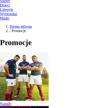
Sprzęt
Dzieci
Lifestyle
Wyprzedaż
Marki
Strona główna
/
Promocje
Promocje
Narody