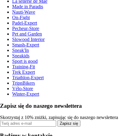
La sellerie de Maé
Made in Paradis
Nauti-Wave
On-Fight
Padel-Expert
Pecheur-Store
Pet and Garden
Slowood Interior
Smash-Expert
Sneak'In
Sneakids
Sport is good
Training-Fit
Trek Expert
Triathlon-Expert
TripnBikers
Vélo-Store
Winter-Expert
Zapisz się do naszego newslettera
Skorzystaj z 10% zniżki, zapisując się do naszego newslettera
Zapisz się
Bądźmy w kontakcie