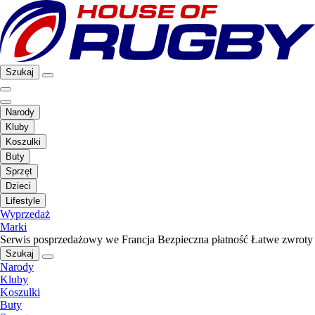
Szukaj
Narody
Kluby
Koszulki
Buty
Sprzęt
Dzieci
Lifestyle
Wyprzedaż
Marki
Serwis posprzedażowy we Francja
Bezpieczna płatność
Łatwe zwroty
Szukaj
Narody
Kluby
Koszulki
Buty