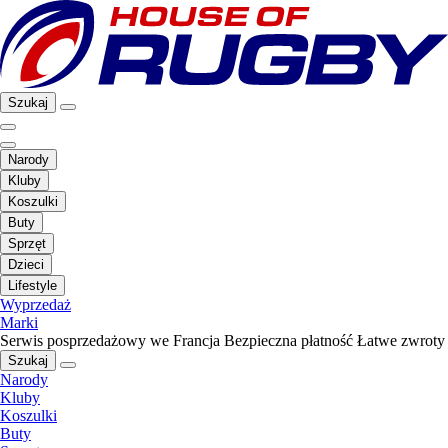
Szukaj
Narody
Kluby
Koszulki
Buty
Sprzęt
Dzieci
Lifestyle
Wyprzedaż
Marki
Serwis posprzedażowy we Francja
Bezpieczna płatność
Łatwe zwroty
Szukaj
Narody
Kluby
Koszulki
Buty