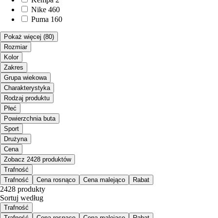
Nike
460
Puma
160
Pokaż więcej
(80)
Rozmiar
Kolor
Zakres
Grupa wiekowa
Charakterystyka
Rodzaj produktu
Płeć
Powierzchnia buta
Sport
Drużyna
Cena
Zobacz 2428 produktów
Trafność
Trafność
Cena rosnąco
Cena malejąco
Rabat
2428 produkty
Sortuj według
Trafność
Trafność
Cena rosnąco
Cena malejąco
Rabat