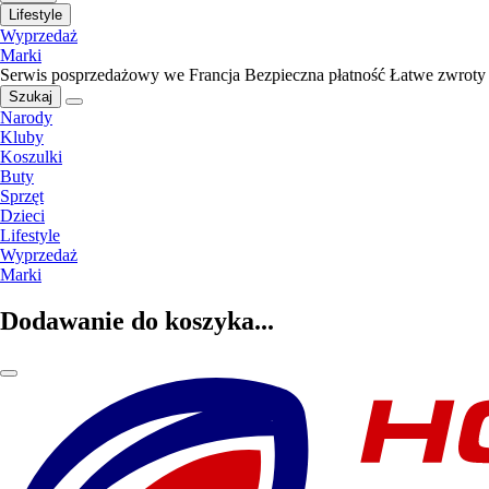
Lifestyle
Wyprzedaż
Marki
Serwis posprzedażowy we Francja
Bezpieczna płatność
Łatwe zwroty
Szukaj
Narody
Kluby
Koszulki
Buty
Sprzęt
Dzieci
Lifestyle
Wyprzedaż
Marki
Dodawanie do koszyka...