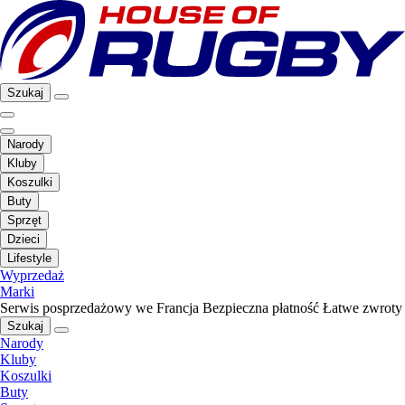
Szukaj
Narody
Kluby
Koszulki
Buty
Sprzęt
Dzieci
Lifestyle
Wyprzedaż
Marki
Serwis posprzedażowy we Francja
Bezpieczna płatność
Łatwe zwroty
Szukaj
Narody
Kluby
Koszulki
Buty