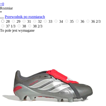
+0
Rozmiar
*
Przewodnik po rozmiarach
28
29
31
32
33
34
35
36
36 2/3
37 1/3
38
38 2/3
To pole jest wymagane