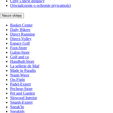
Ceny i opcje dostawy
Oświadczenie o ochronie prywatności
Nasze sklepy
Basket Center
Daily Bikers
Direct Running
Direct-Volley
Espace Golf
Foot-Store
Galop-Store
Golf and co
Handball-Store
La sellerie de Maé
Made in Paradis
Nauti-Wave
On-Fight
Padel-Expert
Pecheur-Store
Pet and Garden
Slowood Interior
Smash-Expert
Sneak'In
Sneakids