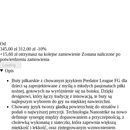
Od
345,00 zł
312,00 zł
-10%
+15,60 zł
otrzymasz na kolejne zamowienie
Zostana naliczone po
potwierdzeniu zamowienia
Loading...
Opis
Buty piłkarskie z chowanym językiem Predator League FG dla
dzieci są zaprojektowane z myślą o młodych pasjonatach piłki
nożnej, gotowych na wyróżnienie się na boisku. Dzięki
designowi, który łączy tradycję z innowacją, te buty są
najlepszym wyborem do gry na miękkiej nawierzchni.
Chowany język tworzy gładką powierzchnię do strzałów i
podań o najwyższej precyzji. Technologia Nanostrike na nowo
definiuje synergię między dopasowaniem a przyczepnością, z
cholewką wykonaną z siateczki, która zapewnia większą
miękkość i lekkość, oraz zintegrowanym wzmocnieniem