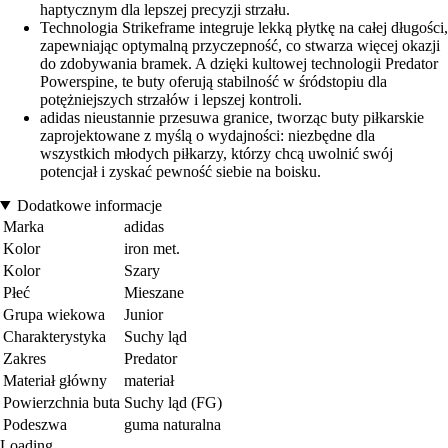
haptycznym dla lepszej precyzji strzału.
Technologia Strikeframe integruje lekką płytkę na całej długości,
zapewniając optymalną przyczepność, co stwarza więcej okazji
do zdobywania bramek. A dzięki kultowej technologii Predator
Powerspine, te buty oferują stabilność w śródstopiu dla
potężniejszych strzałów i lepszej kontroli.
adidas nieustannie przesuwa granice, tworząc buty piłkarskie
zaprojektowane z myślą o wydajności: niezbędne dla
wszystkich młodych piłkarzy, którzy chcą uwolnić swój
potencjał i zyskać pewność siebie na boisku.
Dodatkowe informacje
Marka
adidas
Kolor
iron met.
Kolor
Szary
Płeć
Mieszane
Grupa wiekowa
Junior
Charakterystyka
Suchy ląd
Zakres
Predator
Materiał główny
materiał
Powierzchnia buta
Suchy ląd (FG)
Podeszwa
guma naturalna
Loading...