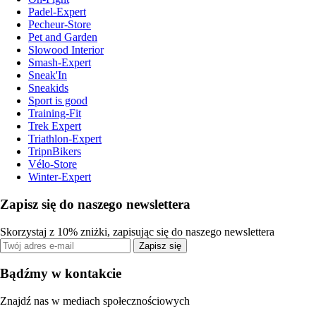
Padel-Expert
Pecheur-Store
Pet and Garden
Slowood Interior
Smash-Expert
Sneak'In
Sneakids
Sport is good
Training-Fit
Trek Expert
Triathlon-Expert
TripnBikers
Vélo-Store
Winter-Expert
Zapisz się do naszego newslettera
Skorzystaj z 10% zniżki, zapisując się do naszego newslettera
Zapisz się
Bądźmy w kontakcie
Znajdź nas w mediach społecznościowych