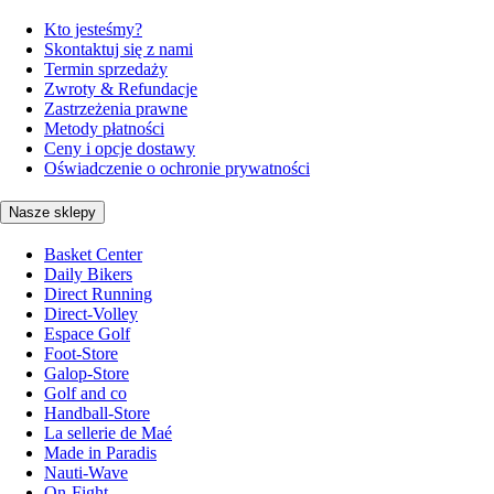
Kto jesteśmy?
Skontaktuj się z nami
Termin sprzedaży
Zwroty & Refundacje
Zastrzeżenia prawne
Metody płatności
Ceny i opcje dostawy
Oświadczenie o ochronie prywatności
Nasze sklepy
Basket Center
Daily Bikers
Direct Running
Direct-Volley
Espace Golf
Foot-Store
Galop-Store
Golf and co
Handball-Store
La sellerie de Maé
Made in Paradis
Nauti-Wave
On-Fight