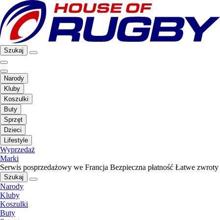
Szukaj
Narody
Kluby
Koszulki
Buty
Sprzęt
Dzieci
Lifestyle
Wyprzedaż
Marki
Serwis posprzedażowy we Francja
Bezpieczna płatność
Łatwe zwroty
Szukaj
Narody
Kluby
Koszulki
Buty