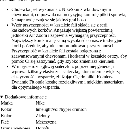
Cholewka jest wykonana z NikeSkin z wbudowanymi
chevronami, co pozwala na precyzyjną kontrolę piłki i sprawia,
że naprawdę czujesz się jakbyś grał boso.
Wzór przyczepności w kształcie fali składa się z serii
kaskadowych korków. Angażuje większą powierzchnię
jednostki Air Zoom i zapewnia wymaganą przyczepność.
Największy korek ma tę samą wysokość co nasze tradycyjne
korki pośrednie, aby nie kompromitować przyczepności.
Przyczepność w kształcie fali została połączona z
zaawansowanymi chevronami i korkami w kształcie ostrzy, aby
pomóc Ci się zatrzymać, gdy szybko zmieniasz kierunek.
W miejsce rozciągliwej siateczki z poprzedniej generacji
wprowadziliśmy elastyczną siateczkę, która oferuje większą
elastyczność i wsparcie, zbliżając Cię do piłki. Kołnierz
Dynamic Fit otula kostkę rozciągliwym i miękkim materiałem
dla optymalnego wsparcia.
Dodatkowe informacje
Marka
Nike
Kolor
limelight/volt/hyper crimson
Kolor
Zielony
Płeć
Mężczyzna
Grupa wiekowa
Dorośli