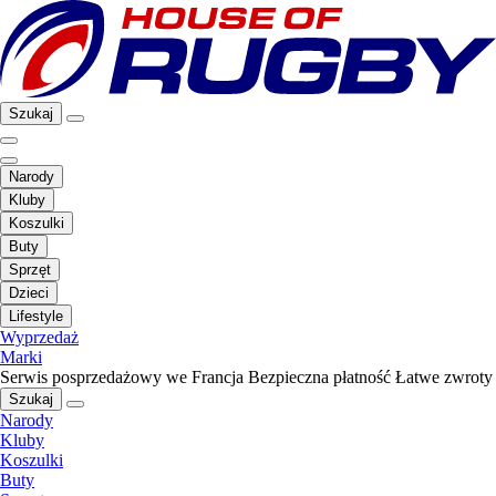
Szukaj
Narody
Kluby
Koszulki
Buty
Sprzęt
Dzieci
Lifestyle
Wyprzedaż
Marki
Serwis posprzedażowy we Francja
Bezpieczna płatność
Łatwe zwroty
Szukaj
Narody
Kluby
Koszulki
Buty