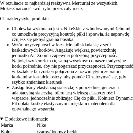
W rezultacie to najbardziej reaktywna Mercurial ze wszystkich.
Możesz narzucić swój rytm przez cały mecz.
Charakterystyka produktu
Cholewka wykonana jest z NikeSkin z wbudowanymi żebrami,
co umożliwia precyzyjną kontrolę piłki i sprawia, że naprawdę
czujesz się jakbyś grał na bosaka.
Wzór przyczepności w kształcie fali składa się z serii
kaskadowych korków. Angażuje większą powierzchnię
jednostki Air Zoom i zapewnia potrzebną przyczepność.
Największy korek ma tę samą wysokość co nasze tradycyjne
korki pośrednie, aby nie pogarszać przyczepności. Przyczepność
w kształcie fali została połączona z rozwiniętymi żebrami i
korkami w kształcie ostrzy, aby pomóc Ci zatrzymać się, gdy
szybko zmieniasz kierunek.
Zastąpiliśmy elastyczną siateczkę z poprzedniej generacji
adaptacyjną siateczką, oferującą większą elastyczność i
wsparcie, jednocześnie zbliżając Cię do piłki. Kołnierz Dynamic
Fit oplata kostkę elastycznym i miękkim materiałem dla
optymalnego wsparcia.
Dodatkowe informacje
Marka
Nike
Kolor
czarny/ lodowy błękit