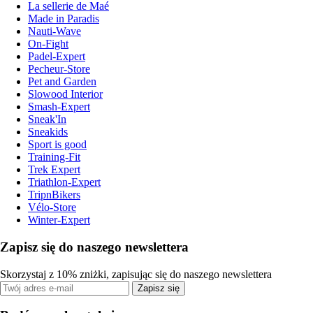
La sellerie de Maé
Made in Paradis
Nauti-Wave
On-Fight
Padel-Expert
Pecheur-Store
Pet and Garden
Slowood Interior
Smash-Expert
Sneak'In
Sneakids
Sport is good
Training-Fit
Trek Expert
Triathlon-Expert
TripnBikers
Vélo-Store
Winter-Expert
Zapisz się do naszego newslettera
Skorzystaj z 10% zniżki, zapisując się do naszego newslettera
Zapisz się