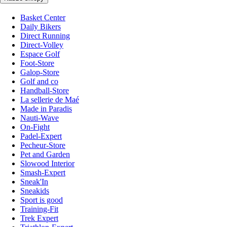
Basket Center
Daily Bikers
Direct Running
Direct-Volley
Espace Golf
Foot-Store
Galop-Store
Golf and co
Handball-Store
La sellerie de Maé
Made in Paradis
Nauti-Wave
On-Fight
Padel-Expert
Pecheur-Store
Pet and Garden
Slowood Interior
Smash-Expert
Sneak'In
Sneakids
Sport is good
Training-Fit
Trek Expert