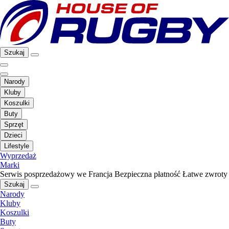
Szukaj
Narody
Kluby
Koszulki
Buty
Sprzęt
Dzieci
Lifestyle
Wyprzedaż
Marki
Serwis posprzedażowy we Francja
Bezpieczna płatność
Łatwe zwroty
Szukaj
Narody
Kluby
Koszulki
Buty