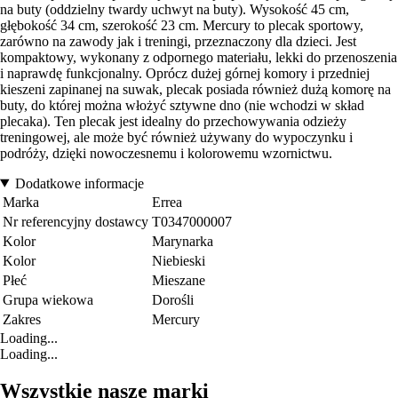
na buty (oddzielny twardy uchwyt na buty). Wysokość 45 cm,
głębokość 34 cm, szerokość 23 cm. Mercury to plecak sportowy,
zarówno na zawody jak i treningi, przeznaczony dla dzieci. Jest
kompaktowy, wykonany z odpornego materiału, lekki do przenoszenia
i naprawdę funkcjonalny. Oprócz dużej górnej komory i przedniej
kieszeni zapinanej na suwak, plecak posiada również dużą komorę na
buty, do której można włożyć sztywne dno (nie wchodzi w skład
plecaka). Ten plecak jest idealny do przechowywania odzieży
treningowej, ale może być również używany do wypoczynku i
podróży, dzięki nowoczesnemu i kolorowemu wzornictwu.
Dodatkowe informacje
Marka
Errea
Nr referencyjny dostawcy
T0347000007
Kolor
Marynarka
Kolor
Niebieski
Płeć
Mieszane
Grupa wiekowa
Dorośli
Zakres
Mercury
Loading...
Loading...
Wszystkie nasze marki