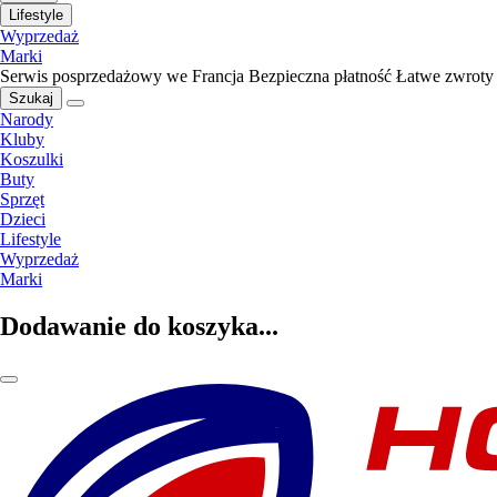
Lifestyle
Wyprzedaż
Marki
Serwis posprzedażowy we Francja
Bezpieczna płatność
Łatwe zwroty
Szukaj
Narody
Kluby
Koszulki
Buty
Sprzęt
Dzieci
Lifestyle
Wyprzedaż
Marki
Dodawanie do koszyka...