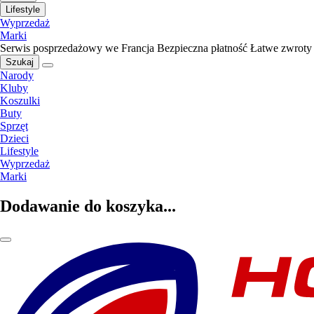
Lifestyle
Wyprzedaż
Marki
Serwis posprzedażowy we Francja
Bezpieczna płatność
Łatwe zwroty
Szukaj
Narody
Kluby
Koszulki
Buty
Sprzęt
Dzieci
Lifestyle
Wyprzedaż
Marki
Dodawanie do koszyka...