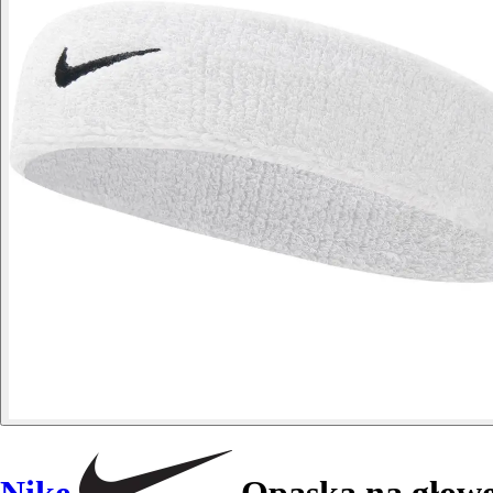
Nike
Opaska na głowę