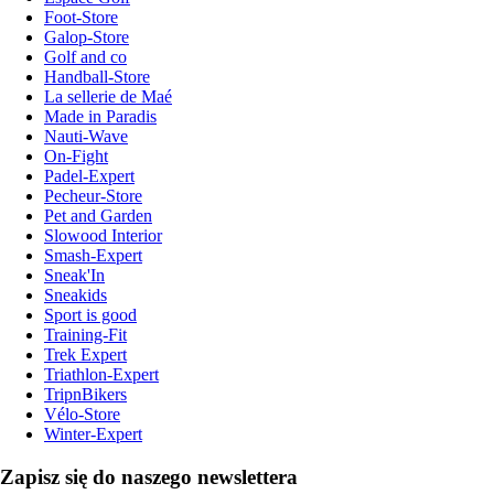
Foot-Store
Galop-Store
Golf and co
Handball-Store
La sellerie de Maé
Made in Paradis
Nauti-Wave
On-Fight
Padel-Expert
Pecheur-Store
Pet and Garden
Slowood Interior
Smash-Expert
Sneak'In
Sneakids
Sport is good
Training-Fit
Trek Expert
Triathlon-Expert
TripnBikers
Vélo-Store
Winter-Expert
Zapisz się do naszego newslettera