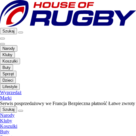
Szukaj
Narody
Kluby
Koszulki
Buty
Sprzęt
Dzieci
Lifestyle
Wyprzedaż
Marki
Serwis posprzedażowy we Francja
Bezpieczna płatność
Łatwe zwroty
Szukaj
Narody
Kluby
Koszulki
Buty