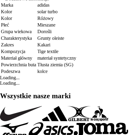
Marka
adidas
Kolor
solar turbo
Kolor
Różowy
Płeć
Mieszane
Grupa wiekowa
Dorośli
Charakterystyka
Grunty oleiste
Zakres
Kakari
Kompozycja
Tige textile
Materiał główny
materiał syntetyczny
Powierzchnia buta
Tłusta ziemia (SG)
Podeszwa
kolce
Loading...
Loading...
Wszystkie nasze marki