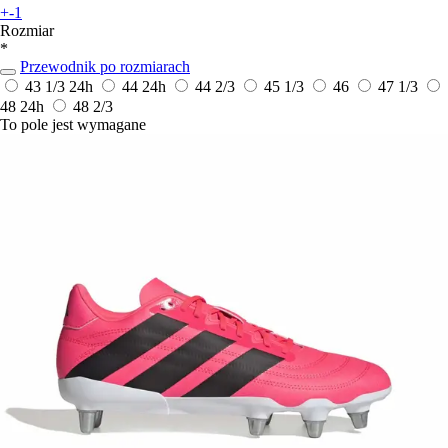
+-1
Rozmiar
*
Przewodnik po rozmiarach
43 1/3
24h
44
24h
44 2/3
45 1/3
46
47 1/3
48
24h
48 2/3
To pole jest wymagane