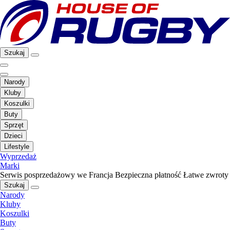
Szukaj
Narody
Kluby
Koszulki
Buty
Sprzęt
Dzieci
Lifestyle
Wyprzedaż
Marki
Serwis posprzedażowy we Francja
Bezpieczna płatność
Łatwe zwroty
Szukaj
Narody
Kluby
Koszulki
Buty