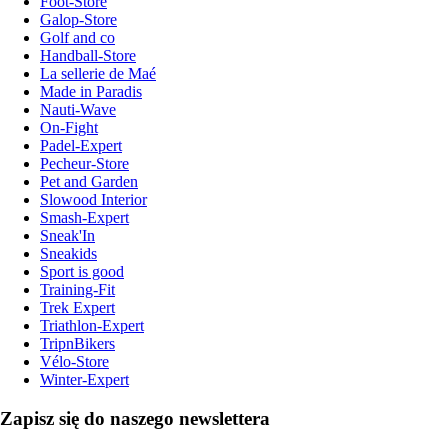
Foot-Store
Galop-Store
Golf and co
Handball-Store
La sellerie de Maé
Made in Paradis
Nauti-Wave
On-Fight
Padel-Expert
Pecheur-Store
Pet and Garden
Slowood Interior
Smash-Expert
Sneak'In
Sneakids
Sport is good
Training-Fit
Trek Expert
Triathlon-Expert
TripnBikers
Vélo-Store
Winter-Expert
Zapisz się do naszego newslettera