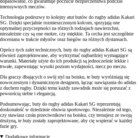
dopasowanie, co gwarantuje poczucie bezpieczeństwa podczas
intensywnych meczów.
Technologia podeszwy to kolejny atut butów do rugby adidas Kakari
SG. Dzięki specjalnie rozmieszczonym kolcom, sprzyjają one
optymalnej przyczepności na różnych rodzajach nawierzchni,
niezależnie czy są one mokre, czy miękkie. Ta cecha jest szczególnie
doceniana w trakcie młynów oraz biegów na różnych dystansach.
Oprócz tych zalet technicznych, buty do rugby adidas Kakari SG są
również zaprojektowane, aby wytrzymać najbardziej wymagające
warunki. Materiały użyte do ich produkcji są jednocześnie lekkie i
trwałe, zapewniając wysoki poziom wydajności, mecz po meczu.
Dla graczy dbających o swój styl na boisku, te buty wyróżniają się
nowoczesnym i dynamicznym designem, łącząc nawiązania do adidas
z duchem rugby. Dzięki temu każdy zawodnik może się poruszać z
pewnością siebie i elegancją.
Podsumowując, buty do rugby adidas Kakari SG reprezentują
doskonałość w dziedzinie obuwia sportowego. Niezależnie od tego,
czy stawiasz czoła przeciwnikowi na boisku, czy trenujesz ze swoją
drużyną, te buty zostały zaprojektowane, aby cię wspierać w każdej
fazie gry.
Dodatkowe informacje