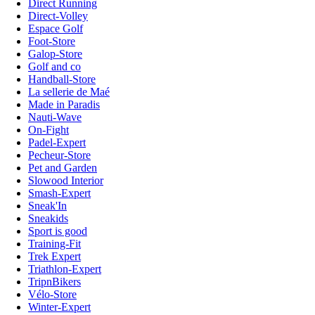
Direct Running
Direct-Volley
Espace Golf
Foot-Store
Galop-Store
Golf and co
Handball-Store
La sellerie de Maé
Made in Paradis
Nauti-Wave
On-Fight
Padel-Expert
Pecheur-Store
Pet and Garden
Slowood Interior
Smash-Expert
Sneak'In
Sneakids
Sport is good
Training-Fit
Trek Expert
Triathlon-Expert
TripnBikers
Vélo-Store
Winter-Expert