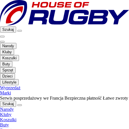
Szukaj
Narody
Kluby
Koszulki
Buty
Sprzęt
Dzieci
Lifestyle
Wyprzedaż
Marki
Serwis posprzedażowy we Francja
Bezpieczna płatność
Łatwe zwroty
Szukaj
Narody
Kluby
Koszulki
Buty