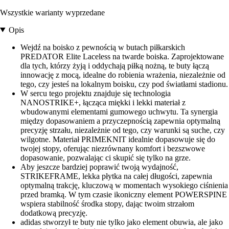
Wszystkie warianty wyprzedane
Opis
Wejdź na boisko z pewnością w butach piłkarskich
PREDATOR Elite Laceless na twarde boiska. Zaprojektowane
dla tych, którzy żyją i oddychają piłką nożną, te buty łączą
innowację z mocą, idealne do robienia wrażenia, niezależnie od
tego, czy jesteś na lokalnym boisku, czy pod światłami stadionu.
W sercu tego projektu znajduje się technologia
NANOSTRIKE+, łącząca miękki i lekki materiał z
wbudowanymi elementami gumowego uchwytu. Ta synergia
między dopasowaniem a przyczepnością zapewnia optymalną
precyzję strzału, niezależnie od tego, czy warunki są suche, czy
wilgotne. Materiał PRIMEKNIT idealnie dopasowuje się do
twojej stopy, oferując niezrównany komfort i bezszwowe
dopasowanie, pozwalając ci skupić się tylko na grze.
Aby jeszcze bardziej poprawić twoją wydajność,
STRIKEFRAME, lekka płytka na całej długości, zapewnia
optymalną trakcję, kluczową w momentach wysokiego ciśnienia
przed bramką. W tym czasie ikoniczny element POWERSPINE
wspiera stabilność środka stopy, dając twoim strzałom
dodatkową precyzję.
adidas stworzył te buty nie tylko jako element obuwia, ale jako