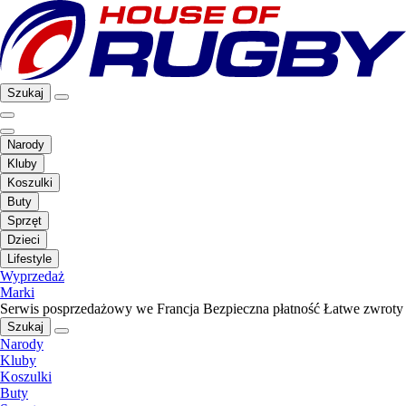
Szukaj
Narody
Kluby
Koszulki
Buty
Sprzęt
Dzieci
Lifestyle
Wyprzedaż
Marki
Serwis posprzedażowy we Francja
Bezpieczna płatność
Łatwe zwroty
Szukaj
Narody
Kluby
Koszulki
Buty