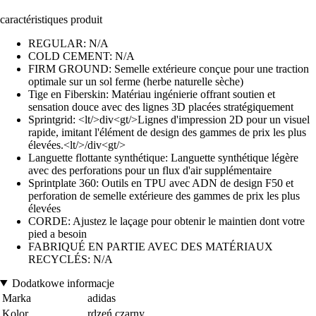
caractéristiques produit
REGULAR: N/A
COLD CEMENT: N/A
FIRM GROUND: Semelle extérieure conçue pour une traction
optimale sur un sol ferme (herbe naturelle sèche)
Tige en Fiberskin: Matériau ingénierie offrant soutien et
sensation douce avec des lignes 3D placées stratégiquement
Sprintgrid: <lt/>div<gt/>Lignes d'impression 2D pour un visuel
rapide, imitant l'élément de design des gammes de prix les plus
élevées.<lt/>/div<gt/>
Languette flottante synthétique: Languette synthétique légère
avec des perforations pour un flux d'air supplémentaire
Sprintplate 360: Outils en TPU avec ADN de design F50 et
perforation de semelle extérieure des gammes de prix les plus
élevées
CORDE: Ajustez le laçage pour obtenir le maintien dont votre
pied a besoin
FABRIQUÉ EN PARTIE AVEC DES MATÉRIAUX
RECYCLÉS: N/A
Dodatkowe informacje
Marka
adidas
Kolor
rdzeń czarny