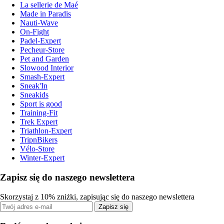
La sellerie de Maé
Made in Paradis
Nauti-Wave
On-Fight
Padel-Expert
Pecheur-Store
Pet and Garden
Slowood Interior
Smash-Expert
Sneak'In
Sneakids
Sport is good
Training-Fit
Trek Expert
Triathlon-Expert
TripnBikers
Vélo-Store
Winter-Expert
Zapisz się do naszego newslettera
Skorzystaj z 10% zniżki, zapisując się do naszego newslettera
Zapisz się