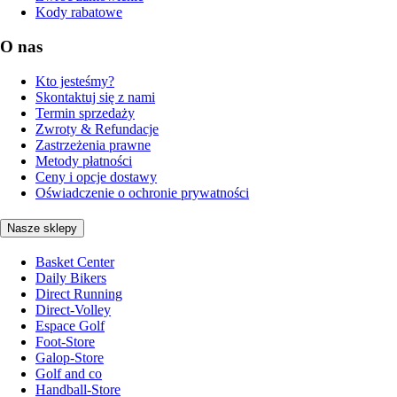
Kody rabatowe
O nas
Kto jesteśmy?
Skontaktuj się z nami
Termin sprzedaży
Zwroty & Refundacje
Zastrzeżenia prawne
Metody płatności
Ceny i opcje dostawy
Oświadczenie o ochronie prywatności
Nasze sklepy
Basket Center
Daily Bikers
Direct Running
Direct-Volley
Espace Golf
Foot-Store
Galop-Store
Golf and co
Handball-Store