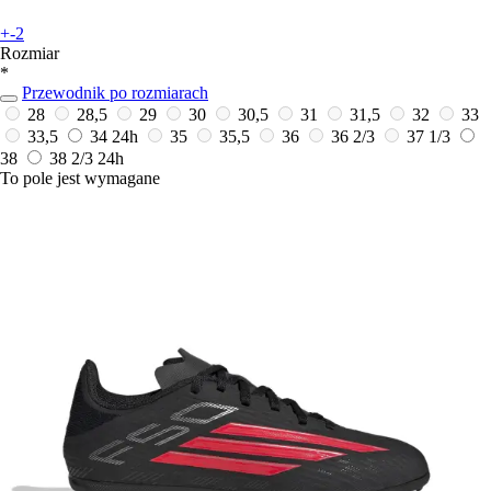
+-2
Rozmiar
*
Przewodnik po rozmiarach
28
28,5
29
30
30,5
31
31,5
32
33
33,5
34
24h
35
35,5
36
36 2/3
37 1/3
38
38 2/3
24h
To pole jest wymagane