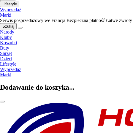
Lifestyle
Wyprzedaż
Marki
Serwis posprzedażowy we Francja
Bezpieczna płatność
Łatwe zwroty
Szukaj
Narody
Kluby
Koszulki
Buty
Sprzęt
Dzieci
Lifestyle
Wyprzedaż
Marki
Dodawanie do koszyka...