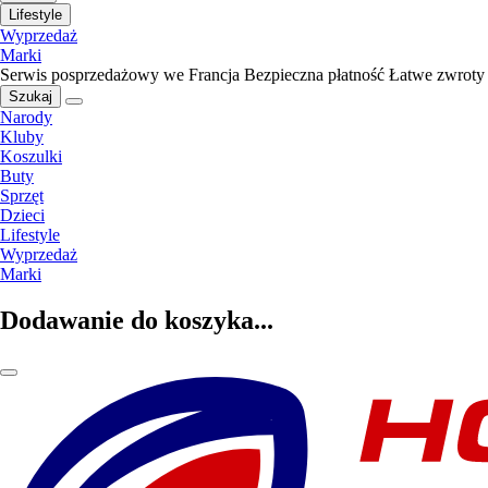
Lifestyle
Wyprzedaż
Marki
Serwis posprzedażowy we Francja
Bezpieczna płatność
Łatwe zwroty
Szukaj
Narody
Kluby
Koszulki
Buty
Sprzęt
Dzieci
Lifestyle
Wyprzedaż
Marki
Dodawanie do koszyka...