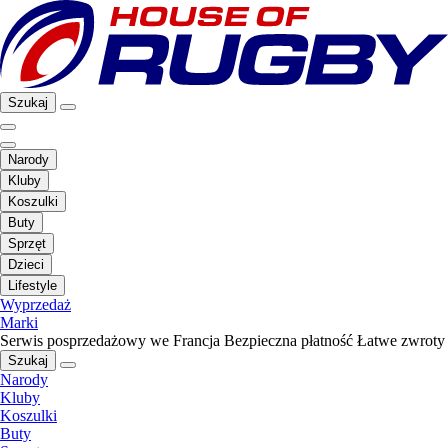
Szukaj
Narody
Kluby
Koszulki
Buty
Sprzęt
Dzieci
Lifestyle
Wyprzedaż
Marki
Serwis posprzedażowy we Francja
Bezpieczna płatność
Łatwe zwroty
Szukaj
Narody
Kluby
Koszulki
Buty