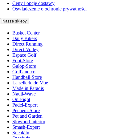
Ceny i opcje dostawy
Oświadczenie o ochronie prywatności
Nasze sklepy
Basket Center
Daily Bikers
Direct Running
Direct-Volley
Espace Golf
Foot-Store
Galop-Store
Golf and co
Handball-Store
La sellerie de Maé
Made in Paradis
Nauti-Wave
On-Fight
Padel-Expert
Pecheur-Store
Pet and Garden
Slowood Interior
Smash-Expert
Sneak'In