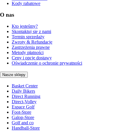
Kody rabatowe
O nas
Kto jesteśmy?
Skontaktuj się z nami
Termin sprzedaży
Zwroty & Refundacje
Zastrzeżenia prawne
Metody płatności
Ceny i opcje dostawy
Oświadczenie o ochronie prywatności
Nasze sklepy
Basket Center
Daily Bikers
Direct Running
Direct-Volley
Espace Golf
Foot-Store
Galop-Store
Golf and co
Handball-Store