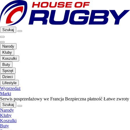
Szukaj
Narody
Kluby
Koszulki
Buty
Sprzęt
Dzieci
Lifestyle
Wyprzedaż
Marki
Serwis posprzedażowy we Francja
Bezpieczna płatność
Łatwe zwroty
Szukaj
Narody
Kluby
Koszulki
Buty