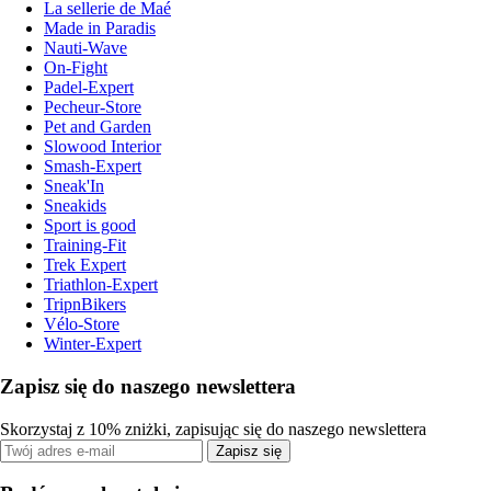
La sellerie de Maé
Made in Paradis
Nauti-Wave
On-Fight
Padel-Expert
Pecheur-Store
Pet and Garden
Slowood Interior
Smash-Expert
Sneak'In
Sneakids
Sport is good
Training-Fit
Trek Expert
Triathlon-Expert
TripnBikers
Vélo-Store
Winter-Expert
Zapisz się do naszego newslettera
Skorzystaj z 10% zniżki, zapisując się do naszego newslettera
Zapisz się