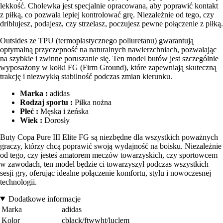
lekkość. Cholewka jest specjalnie opracowana, aby poprawić kontakt
z piłką, co pozwala lepiej kontrolować grę. Niezależnie od tego, czy
driblujesz, podajesz, czy strzelasz, poczujesz pewne połączenie z piłką.
Outsides ze TPU (termoplastycznego poliuretanu) gwarantują
optymalną przyczepność na naturalnych nawierzchniach, pozwalając
na szybkie i zwinne poruszanie się. Ten model butów jest szczególnie
wyposażony w kołki FG (Firm Ground), które zapewniają skuteczną
trakcję i niezwykłą stabilność podczas zmian kierunku.
Marka :
adidas
Rodzaj sportu :
Piłka nożna
Płeć :
Męska i żeńska
Wiek :
Dorosły
Buty Copa Pure III Elite FG są niezbędne dla wszystkich poważnych
graczy, którzy chcą poprawić swoją wydajność na boisku. Niezależnie
od tego, czy jesteś amatorem meczów towarzyskich, czy sportowcem
w zawodach, ten model będzie ci towarzyszył podczas wszystkich
sesji gry, oferując idealne połączenie komfortu, stylu i nowoczesnej
technologii.
Dodatkowe informacje
Marka
adidas
Kolor
cblack/ftwwht/luclem