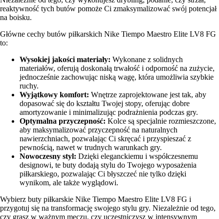
reaktywność tych butów pomoże Ci zmaksymalizować swój potencjał
na boisku.
Główne cechy butów piłkarskich Nike Tiempo Maestro Elite LV8 FG
to:
Wysokiej jakości materiały:
Wykonane z solidnych
materiałów, oferują doskonałą trwałość i odporność na zużycie,
jednocześnie zachowując niską wagę, która umożliwia szybkie
ruchy.
Wyjątkowy komfort:
Wnętrze zaprojektowane jest tak, aby
dopasować się do kształtu Twojej stopy, oferując dobre
amortyzowanie i minimalizując podrażnienia podczas gry.
Optymalna przyczepność:
Kolce są specjalnie rozmieszczone,
aby maksymalizować przyczepność na naturalnych
nawierzchniach, pozwalając Ci skręcać i przyspieszać z
pewnością, nawet w trudnych warunkach gry.
Nowoczesny styl:
Dzięki eleganckiemu i współczesnemu
designowi, te buty dodają stylu do Twojego wyposażenia
piłkarskiego, pozwalając Ci błyszczeć nie tylko dzięki
wynikom, ale także wyglądowi.
Wybierz buty piłkarskie Nike Tiempo Maestro Elite LV8 FG i
przygotuj się na transformację swojego stylu gry. Niezależnie od tego,
czy grasz w ważnym meczu, czy uczestniczysz w intensywnym