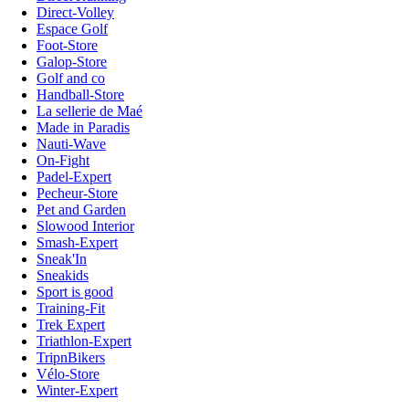
Direct-Volley
Espace Golf
Foot-Store
Galop-Store
Golf and co
Handball-Store
La sellerie de Maé
Made in Paradis
Nauti-Wave
On-Fight
Padel-Expert
Pecheur-Store
Pet and Garden
Slowood Interior
Smash-Expert
Sneak'In
Sneakids
Sport is good
Training-Fit
Trek Expert
Triathlon-Expert
TripnBikers
Vélo-Store
Winter-Expert