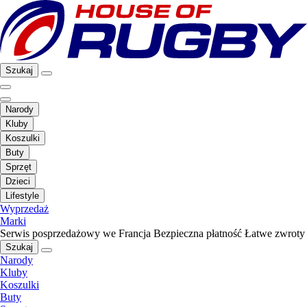
Szukaj
Narody
Kluby
Koszulki
Buty
Sprzęt
Dzieci
Lifestyle
Wyprzedaż
Marki
Serwis posprzedażowy we Francja
Bezpieczna płatność
Łatwe zwroty
Szukaj
Narody
Kluby
Koszulki
Buty