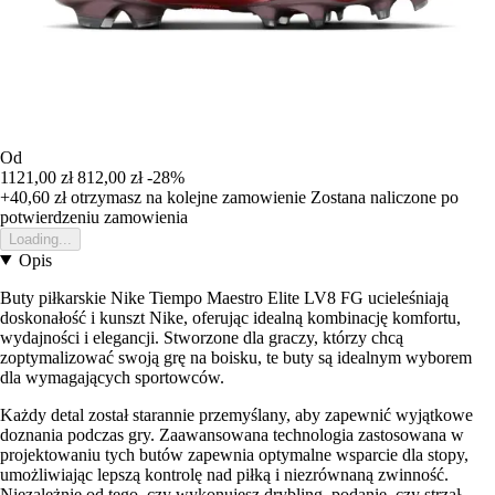
Od
1121,00 zł
812,00 zł
-28%
+40,60 zł
otrzymasz na kolejne zamowienie
Zostana naliczone po
potwierdzeniu zamowienia
Loading...
Opis
Buty piłkarskie Nike Tiempo Maestro Elite LV8 FG ucieleśniają
doskonałość i kunszt Nike, oferując idealną kombinację komfortu,
wydajności i elegancji. Stworzone dla graczy, którzy chcą
zoptymalizować swoją grę na boisku, te buty są idealnym wyborem
dla wymagających sportowców.
Każdy detal został starannie przemyślany, aby zapewnić wyjątkowe
doznania podczas gry. Zaawansowana technologia zastosowana w
projektowaniu tych butów zapewnia optymalne wsparcie dla stopy,
umożliwiając lepszą kontrolę nad piłką i niezrównaną zwinność.
Niezależnie od tego, czy wykonujesz drybling, podanie, czy strzał,