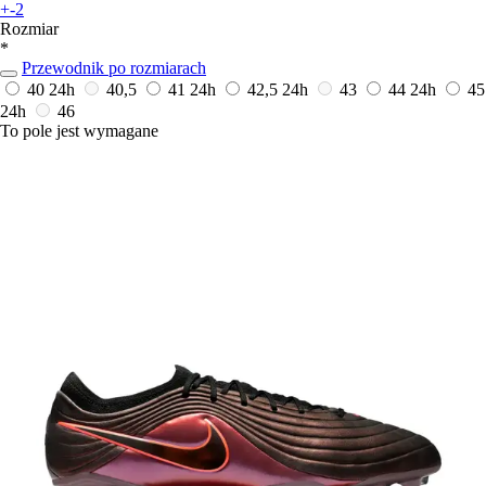
+-2
Rozmiar
*
Przewodnik po rozmiarach
40
24h
40,5
41
24h
42,5
24h
43
44
24h
45
24h
46
To pole jest wymagane