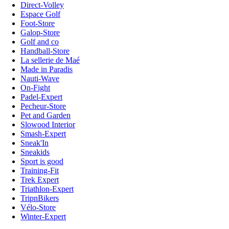
Direct-Volley
Espace Golf
Foot-Store
Galop-Store
Golf and co
Handball-Store
La sellerie de Maé
Made in Paradis
Nauti-Wave
On-Fight
Padel-Expert
Pecheur-Store
Pet and Garden
Slowood Interior
Smash-Expert
Sneak'In
Sneakids
Sport is good
Training-Fit
Trek Expert
Triathlon-Expert
TripnBikers
Vélo-Store
Winter-Expert