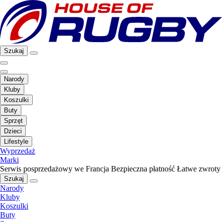
Szukaj
Narody
Kluby
Koszulki
Buty
Sprzęt
Dzieci
Lifestyle
Wyprzedaż
Marki
Serwis posprzedażowy we Francja
Bezpieczna płatność
Łatwe zwroty
Szukaj
Narody
Kluby
Koszulki
Buty