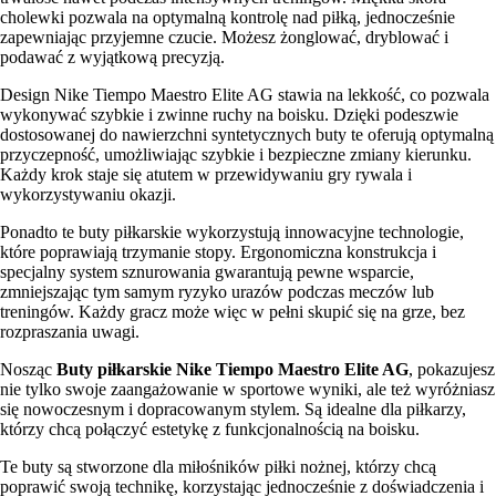
cholewki pozwala na optymalną kontrolę nad piłką, jednocześnie
zapewniając przyjemne czucie. Możesz żonglować, dryblować i
podawać z wyjątkową precyzją.
Design Nike Tiempo Maestro Elite AG stawia na lekkość, co pozwala
wykonywać szybkie i zwinne ruchy na boisku. Dzięki podeszwie
dostosowanej do nawierzchni syntetycznych buty te oferują optymalną
przyczepność, umożliwiając szybkie i bezpieczne zmiany kierunku.
Każdy krok staje się atutem w przewidywaniu gry rywala i
wykorzystywaniu okazji.
Ponadto te buty piłkarskie wykorzystują innowacyjne technologie,
które poprawiają trzymanie stopy. Ergonomiczna konstrukcja i
specjalny system sznurowania gwarantują pewne wsparcie,
zmniejszając tym samym ryzyko urazów podczas meczów lub
treningów. Każdy gracz może więc w pełni skupić się na grze, bez
rozpraszania uwagi.
Nosząc
Buty piłkarskie Nike Tiempo Maestro Elite AG
, pokazujesz
nie tylko swoje zaangażowanie w sportowe wyniki, ale też wyróżniasz
się nowoczesnym i dopracowanym stylem. Są idealne dla piłkarzy,
którzy chcą połączyć estetykę z funkcjonalnością na boisku.
Te buty są stworzone dla miłośników piłki nożnej, którzy chcą
poprawić swoją technikę, korzystając jednocześnie z doświadczenia i