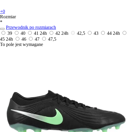
+0
Rozmiar
*
Przewodnik po rozmiarach
39
40
41
24h
42
24h
42,5
43
44
24h
45
24h
46
47
47,5
To pole jest wymagane