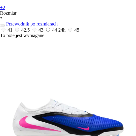
+2
Rozmiar
*
Przewodnik po rozmiarach
41
42,5
43
44
24h
45
To pole jest wymagane