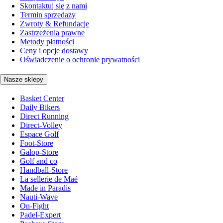
Skontaktuj się z nami
Termin sprzedaży
Zwroty & Refundacje
Zastrzeżenia prawne
Metody płatności
Ceny i opcje dostawy
Oświadczenie o ochronie prywatności
Nasze sklepy
Basket Center
Daily Bikers
Direct Running
Direct-Volley
Espace Golf
Foot-Store
Galop-Store
Golf and co
Handball-Store
La sellerie de Maé
Made in Paradis
Nauti-Wave
On-Fight
Padel-Expert