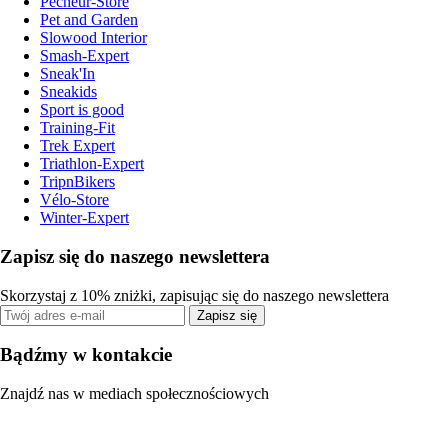
Pecheur-Store
Pet and Garden
Slowood Interior
Smash-Expert
Sneak'In
Sneakids
Sport is good
Training-Fit
Trek Expert
Triathlon-Expert
TripnBikers
Vélo-Store
Winter-Expert
Zapisz się do naszego newslettera
Skorzystaj z 10% zniżki, zapisując się do naszego newslettera
Zapisz się
Bądźmy w kontakcie
Znajdź nas w mediach społecznościowych