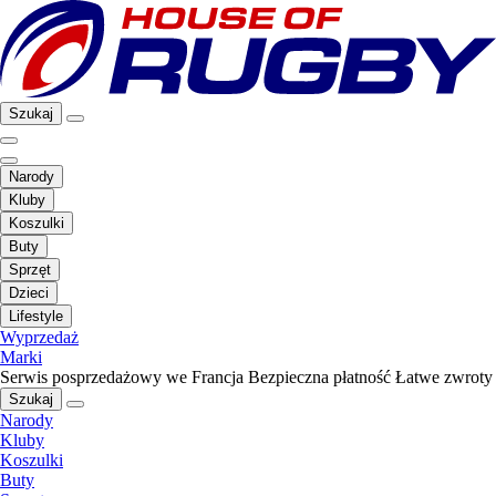
Szukaj
Narody
Kluby
Koszulki
Buty
Sprzęt
Dzieci
Lifestyle
Wyprzedaż
Marki
Serwis posprzedażowy we Francja
Bezpieczna płatność
Łatwe zwroty
Szukaj
Narody
Kluby
Koszulki
Buty