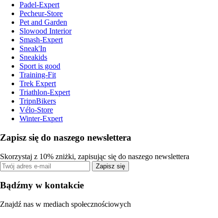
Padel-Expert
Pecheur-Store
Pet and Garden
Slowood Interior
Smash-Expert
Sneak'In
Sneakids
Sport is good
Training-Fit
Trek Expert
Triathlon-Expert
TripnBikers
Vélo-Store
Winter-Expert
Zapisz się do naszego newslettera
Skorzystaj z 10% zniżki, zapisując się do naszego newslettera
Zapisz się
Bądźmy w kontakcie
Znajdź nas w mediach społecznościowych