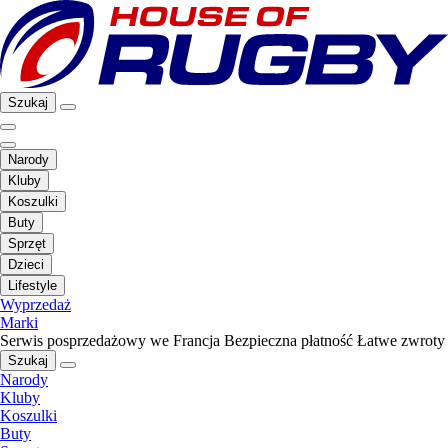
Szukaj
Narody
Kluby
Koszulki
Buty
Sprzęt
Dzieci
Lifestyle
Wyprzedaż
Marki
Serwis posprzedażowy we Francja
Bezpieczna płatność
Łatwe zwroty
Szukaj
Narody
Kluby
Koszulki
Buty