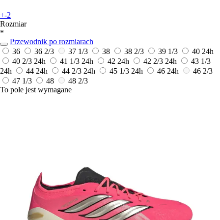
+-2
Rozmiar
*
Przewodnik po rozmiarach
36
36 2/3
37 1/3
38
38 2/3
39 1/3
40
24h
40 2/3
24h
41 1/3
24h
42
24h
42 2/3
24h
43 1/3
24h
44
24h
44 2/3
24h
45 1/3
24h
46
24h
46 2/3
47 1/3
48
48 2/3
To pole jest wymagane