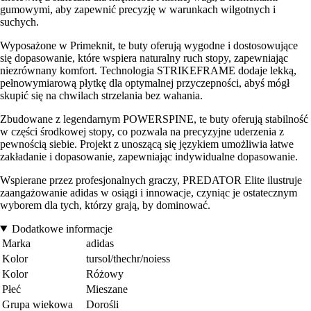
gumowymi, aby zapewnić precyzję w warunkach wilgotnych i
suchych.
Wyposażone w Primeknit, te buty oferują wygodne i dostosowujące
się dopasowanie, które wspiera naturalny ruch stopy, zapewniając
niezrównany komfort. Technologia STRIKEFRAME dodaje lekką,
pełnowymiarową płytkę dla optymalnej przyczepności, abyś mógł
skupić się na chwilach strzelania bez wahania.
Zbudowane z legendarnym POWERSPINE, te buty oferują stabilność
w części środkowej stopy, co pozwala na precyzyjne uderzenia z
pewnością siebie. Projekt z unoszącą się językiem umożliwia łatwe
zakładanie i dopasowanie, zapewniając indywidualne dopasowanie.
Wspierane przez profesjonalnych graczy, PREDATOR Elite ilustruje
zaangażowanie adidas w osiągi i innowacje, czyniąc je ostatecznym
wyborem dla tych, którzy grają, by dominować.
Dodatkowe informacje
Marka
adidas
Kolor
tursol/thechr/noiess
Kolor
Różowy
Płeć
Mieszane
Grupa wiekowa
Dorośli