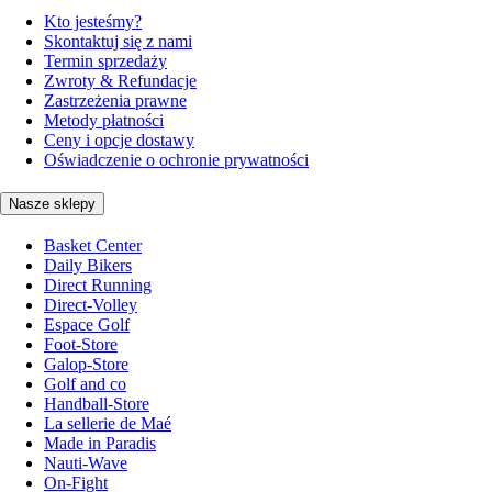
Kto jesteśmy?
Skontaktuj się z nami
Termin sprzedaży
Zwroty & Refundacje
Zastrzeżenia prawne
Metody płatności
Ceny i opcje dostawy
Oświadczenie o ochronie prywatności
Nasze sklepy
Basket Center
Daily Bikers
Direct Running
Direct-Volley
Espace Golf
Foot-Store
Galop-Store
Golf and co
Handball-Store
La sellerie de Maé
Made in Paradis
Nauti-Wave
On-Fight