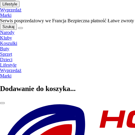
Lifestyle
Wyprzedaż
Marki
Serwis posprzedażowy we Francja
Bezpieczna płatność
Łatwe zwroty
Szukaj
Narody
Kluby
Koszulki
Buty
Sprzęt
Dzieci
Lifestyle
Wyprzedaż
Marki
Dodawanie do koszyka...