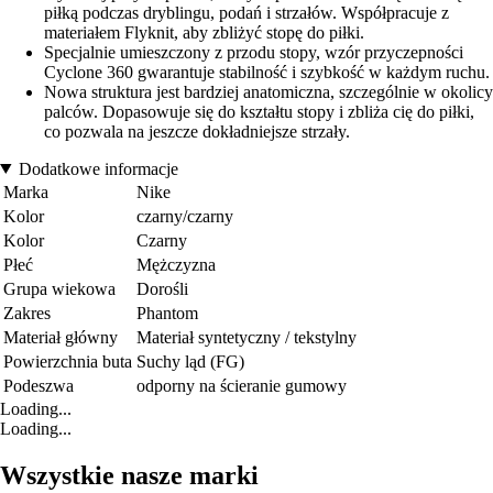
piłką podczas dryblingu, podań i strzałów. Współpracuje z
materiałem Flyknit, aby zbliżyć stopę do piłki.
Specjalnie umieszczony z przodu stopy, wzór przyczepności
Cyclone 360 gwarantuje stabilność i szybkość w każdym ruchu.
Nowa struktura jest bardziej anatomiczna, szczególnie w okolicy
palców. Dopasowuje się do kształtu stopy i zbliża cię do piłki,
co pozwala na jeszcze dokładniejsze strzały.
Dodatkowe informacje
Marka
Nike
Kolor
czarny/czarny
Kolor
Czarny
Płeć
Mężczyzna
Grupa wiekowa
Dorośli
Zakres
Phantom
Materiał główny
Materiał syntetyczny / tekstylny
Powierzchnia buta
Suchy ląd (FG)
Podeszwa
odporny na ścieranie gumowy
Loading...
Loading...
Wszystkie nasze marki