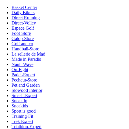
Basket Center
Daily Bikers
Direct Running
Direct-Volley
Espace Golf
Foot-Store
Galop-Store
Golf and co
Handball-Store
La sellerie de Maé
Made in Paradis
Nauti-Wave
On-Fight
Padel-Expert
Pecheur-Store
Pet and Garden
Slowood Interior
Smash-Expert
Sneak'In
Sneakids
Sport is good
Training-Fit
Trek Expert
Triathlon-Expert