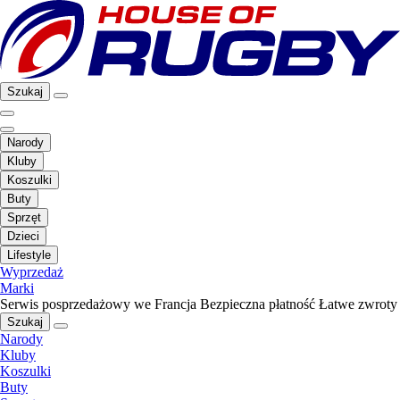
Szukaj
Narody
Kluby
Koszulki
Buty
Sprzęt
Dzieci
Lifestyle
Wyprzedaż
Marki
Serwis posprzedażowy we Francja
Bezpieczna płatność
Łatwe zwroty
Szukaj
Narody
Kluby
Koszulki
Buty