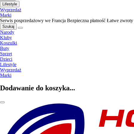
Lifestyle
Wyprzedaż
Marki
Serwis posprzedażowy we Francja
Bezpieczna płatność
Łatwe zwroty
Szukaj
Narody
Kluby
Koszulki
Buty
Sprzęt
Dzieci
Lifestyle
Wyprzedaż
Marki
Dodawanie do koszyka...