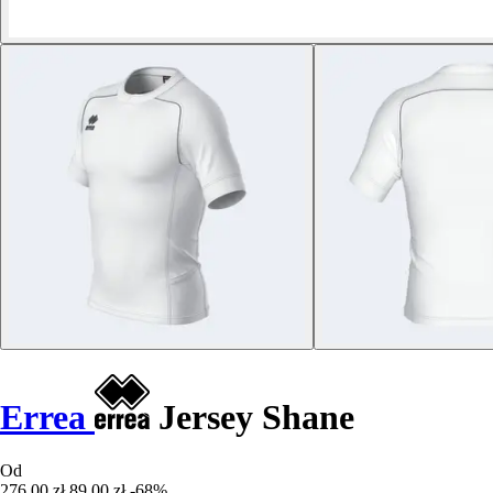
Errea
Jersey Shane
Od
276,00 zł
89,00 zł
-68%