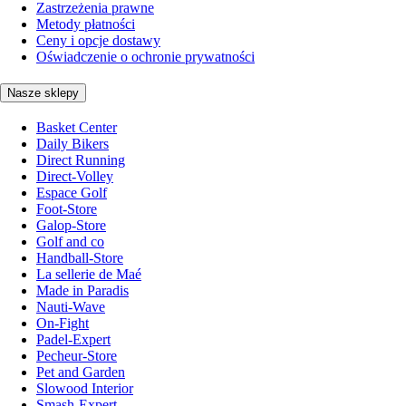
Zastrzeżenia prawne
Metody płatności
Ceny i opcje dostawy
Oświadczenie o ochronie prywatności
Nasze sklepy
Basket Center
Daily Bikers
Direct Running
Direct-Volley
Espace Golf
Foot-Store
Galop-Store
Golf and co
Handball-Store
La sellerie de Maé
Made in Paradis
Nauti-Wave
On-Fight
Padel-Expert
Pecheur-Store
Pet and Garden
Slowood Interior
Smash-Expert