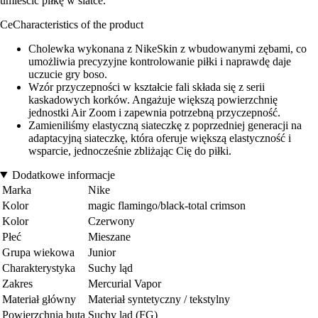
umieścić piłkę w siatce.
CeCharacteristics of the product
Cholewka wykonana z NikeSkin z wbudowanymi zębami, co
umożliwia precyzyjne kontrolowanie piłki i naprawdę daje
uczucie gry boso.
Wzór przyczepności w kształcie fali składa się z serii
kaskadowych korków. Angażuje większą powierzchnię
jednostki Air Zoom i zapewnia potrzebną przyczepność.
Zamieniliśmy elastyczną siateczkę z poprzedniej generacji na
adaptacyjną siateczkę, która oferuje większą elastyczność i
wsparcie, jednocześnie zbliżając Cię do piłki.
Dodatkowe informacje
Marka
Nike
Kolor
magic flamingo/black-total crimson
Kolor
Czerwony
Płeć
Mieszane
Grupa wiekowa
Junior
Charakterystyka
Suchy ląd
Zakres
Mercurial Vapor
Materiał główny
Materiał syntetyczny / tekstylny
Powierzchnia buta
Suchy ląd (FG)