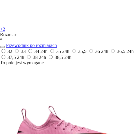
+2
Rozmiar
*
Przewodnik po rozmiarach
32
33
34
24h
35
24h
35,5
36
24h
36,5
24h
37,5
24h
38
24h
38,5
24h
To pole jest wymagane