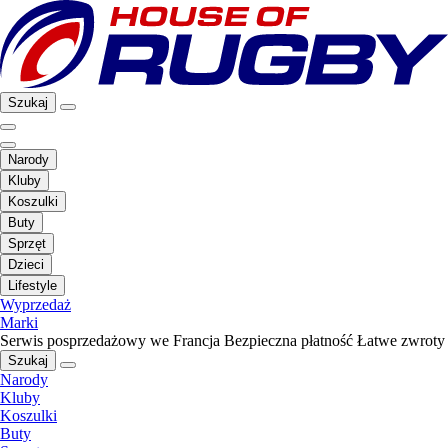
Szukaj
Narody
Kluby
Koszulki
Buty
Sprzęt
Dzieci
Lifestyle
Wyprzedaż
Marki
Serwis posprzedażowy we Francja
Bezpieczna płatność
Łatwe zwroty
Szukaj
Narody
Kluby
Koszulki
Buty