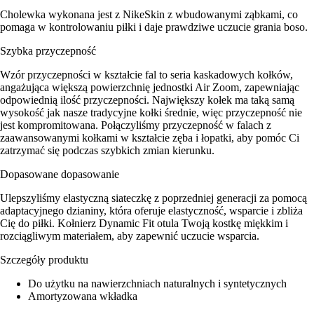
Cholewka wykonana jest z NikeSkin z wbudowanymi ząbkami, co
pomaga w kontrolowaniu piłki i daje prawdziwe uczucie grania boso.
Szybka przyczepność
Wzór przyczepności w kształcie fal to seria kaskadowych kołków,
angażująca większą powierzchnię jednostki Air Zoom, zapewniając
odpowiednią ilość przyczepności. Największy kołek ma taką samą
wysokość jak nasze tradycyjne kołki średnie, więc przyczepność nie
jest kompromitowana. Połączyliśmy przyczepność w falach z
zaawansowanymi kołkami w kształcie zęba i łopatki, aby pomóc Ci
zatrzymać się podczas szybkich zmian kierunku.
Dopasowane dopasowanie
Ulepszyliśmy elastyczną siateczkę z poprzedniej generacji za pomocą
adaptacyjnego dzianiny, która oferuje elastyczność, wsparcie i zbliża
Cię do piłki. Kołnierz Dynamic Fit otula Twoją kostkę miękkim i
rozciągliwym materiałem, aby zapewnić uczucie wsparcia.
Szczegóły produktu
Do użytku na nawierzchniach naturalnych i syntetycznych
Amortyzowana wkładka