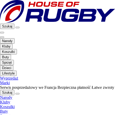
Szukaj
Narody
Kluby
Koszulki
Buty
Sprzęt
Dzieci
Lifestyle
Wyprzedaż
Marki
Serwis posprzedażowy we Francja
Bezpieczna płatność
Łatwe zwroty
Szukaj
Narody
Kluby
Koszulki
Buty