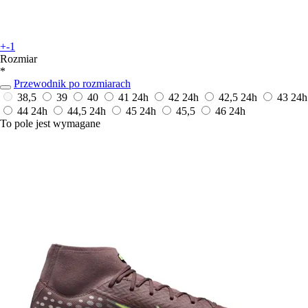
+-1
Rozmiar
*
Przewodnik po rozmiarach
38,5
39
40
41
24h
42
24h
42,5
24h
43
24h
44
24h
44,5
24h
45
24h
45,5
46
24h
To pole jest wymagane