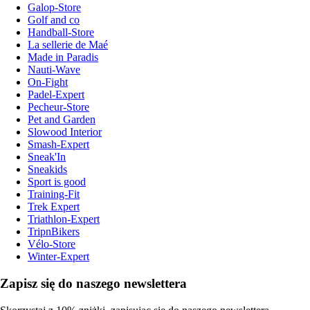
Galop-Store
Golf and co
Handball-Store
La sellerie de Maé
Made in Paradis
Nauti-Wave
On-Fight
Padel-Expert
Pecheur-Store
Pet and Garden
Slowood Interior
Smash-Expert
Sneak'In
Sneakids
Sport is good
Training-Fit
Trek Expert
Triathlon-Expert
TripnBikers
Vélo-Store
Winter-Expert
Zapisz się do naszego newslettera