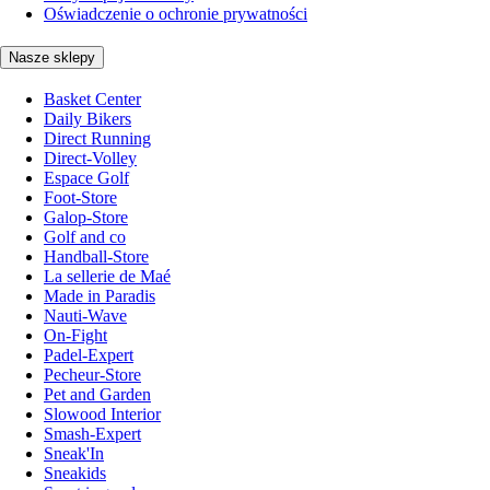
Oświadczenie o ochronie prywatności
Nasze sklepy
Basket Center
Daily Bikers
Direct Running
Direct-Volley
Espace Golf
Foot-Store
Galop-Store
Golf and co
Handball-Store
La sellerie de Maé
Made in Paradis
Nauti-Wave
On-Fight
Padel-Expert
Pecheur-Store
Pet and Garden
Slowood Interior
Smash-Expert
Sneak'In
Sneakids