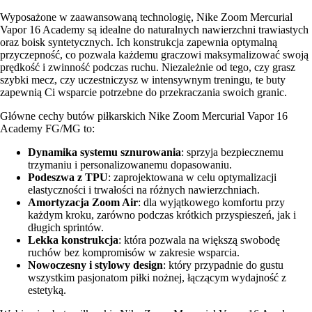
Wyposażone w zaawansowaną technologię, Nike Zoom Mercurial
Vapor 16 Academy są idealne do naturalnych nawierzchni trawiastych
oraz boisk syntetycznych. Ich konstrukcja zapewnia optymalną
przyczepność, co pozwala każdemu graczowi maksymalizować swoją
prędkość i zwinność podczas ruchu. Niezależnie od tego, czy grasz
szybki mecz, czy uczestniczysz w intensywnym treningu, te buty
zapewnią Ci wsparcie potrzebne do przekraczania swoich granic.
Główne cechy butów piłkarskich Nike Zoom Mercurial Vapor 16
Academy FG/MG to:
Dynamika systemu sznurowania
: sprzyja bezpiecznemu
trzymaniu i personalizowanemu dopasowaniu.
Podeszwa z TPU
: zaprojektowana w celu optymalizacji
elastyczności i trwałości na różnych nawierzchniach.
Amortyzacja Zoom Air
: dla wyjątkowego komfortu przy
każdym kroku, zarówno podczas krótkich przyspieszeń, jak i
długich sprintów.
Lekka konstrukcja
: która pozwala na większą swobodę
ruchów bez kompromisów w zakresie wsparcia.
Nowoczesny i stylowy design
: który przypadnie do gustu
wszystkim pasjonatom piłki nożnej, łączącym wydajność z
estetyką.