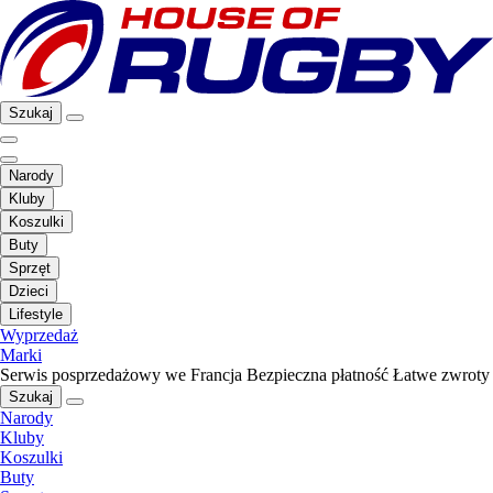
Szukaj
Narody
Kluby
Koszulki
Buty
Sprzęt
Dzieci
Lifestyle
Wyprzedaż
Marki
Serwis posprzedażowy we Francja
Bezpieczna płatność
Łatwe zwroty
Szukaj
Narody
Kluby
Koszulki
Buty