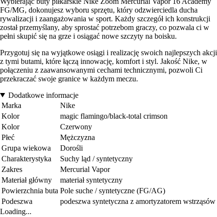
Wybierając buty piłkarskie Nike Zoom Mercurial Vapor 16 Academy
FG/MG, dokonujesz wyboru sprzętu, który odzwierciedla ducha
rywalizacji i zaangażowania w sport. Każdy szczegół ich konstrukcji
został przemyślany, aby sprostać potrzebom graczy, co pozwala ci w
pełni skupić się na grze i osiągać nowe szczyty na boisku.
Przygotuj się na wyjątkowe osiągi i realizację swoich najlepszych akcji
z tymi butami, które łączą innowację, komfort i styl. Jakość Nike, w
połączeniu z zaawansowanymi cechami technicznymi, pozwoli Ci
przekraczać swoje granice w każdym meczu.
Dodatkowe informacje
Marka
Nike
Kolor
magic flamingo/black-total crimson
Kolor
Czerwony
Płeć
Mężczyzna
Grupa wiekowa
Dorośli
Charakterystyka
Suchy ląd / syntetyczny
Zakres
Mercurial Vapor
Materiał główny
materiał syntetyczny
Powierzchnia buta
Pole suche / syntetyczne (FG/AG)
Podeszwa
podeszwa syntetyczna z amortyzatorem wstrząsów
Loading...