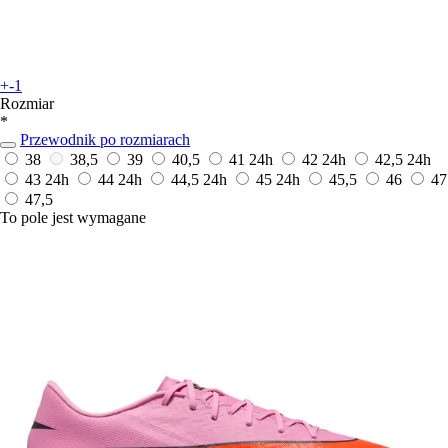
+-1
Rozmiar
*
Przewodnik po rozmiarach
38
38,5
39
40,5
41
24h
42
24h
42,5
24h
43
24h
44
24h
44,5
24h
45
24h
45,5
46
47
47,5
To pole jest wymagane