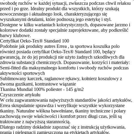
swobodę ruchów w każdej sytuacji, zwłaszcza podczas chwil relaksu
przed i po grze. Idealny produkt dla wszystkich, którzy szukają
nowoczesnego i aktualnego look, charakteryzującego się
wyszukanymi detalami, które podnoszą jego estetykę i styl.
Dostępne w kilku wariantach kolorystycznych, dopasowane jarzmo i
kolorowe dodatki zostały specjalnie zaprojektowane, aby podkreślić
barwy klubowe.
Certyfikat Oeko-Tex® Standard 100
Podobnie jak produkty autres Errea , ta sportowa koszulka polo
również posiada certyfikat Oeko-Tex® Standard 100, będący
gwarancją, że do jej produkcji nie użyto żadnych szkodliwych dla
zdrowia substancji chemicznych. Dopasowanie, korzyści i materiały:
Semi-fitted dla maksymalnego komfortu i swobody ruchów podczas
aktywności sportowych
Sublimowany karczek, raglanowe rękawy, kołnierz koszulowy z
dwoma guzikami, kontrastowe wiązanie
Tkanina Mundial 100% poliester - 145 g/m2
Czyszczenie artykułu
W celu zagwarantowania najwyższych standardów jakości artykułów,
Errea skrupulatnie sprawdza i weryfikuje wszystkie wykorzystane
tkaniny. Naturalne włókna bawełniane, tkaniny techniczne i polary
zachowują swoje właściwości i komfort przez długi czas, jeśli są
traktowane z najwyższą starannością.
Dlatego radzimy dokładnie zapoznać się z instrukcją użytkowania,
prania i pielęgnacji zamieszczoną na etykietach artykułów.