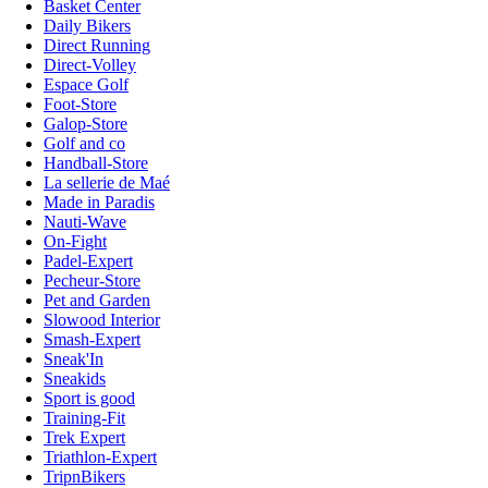
Basket Center
Daily Bikers
Direct Running
Direct-Volley
Espace Golf
Foot-Store
Galop-Store
Golf and co
Handball-Store
La sellerie de Maé
Made in Paradis
Nauti-Wave
On-Fight
Padel-Expert
Pecheur-Store
Pet and Garden
Slowood Interior
Smash-Expert
Sneak'In
Sneakids
Sport is good
Training-Fit
Trek Expert
Triathlon-Expert
TripnBikers