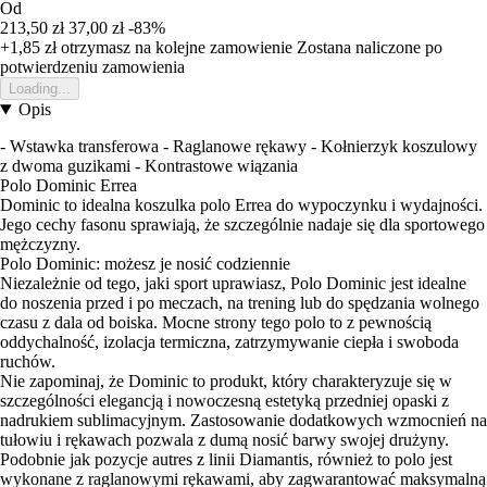
Od
213,50 zł
37,00 zł
-83%
+1,85 zł
otrzymasz na kolejne zamowienie
Zostana naliczone po
potwierdzeniu zamowienia
Loading...
Opis
- Wstawka transferowa - Raglanowe rękawy - Kołnierzyk koszulowy
z dwoma guzikami - Kontrastowe wiązania
Polo Dominic Errea
Dominic to idealna koszulka polo Errea do wypoczynku i wydajności.
Jego cechy fasonu sprawiają, że szczególnie nadaje się dla sportowego
mężczyzny.
Polo Dominic: możesz je nosić codziennie
Niezależnie od tego, jaki sport uprawiasz, Polo Dominic jest idealne
do noszenia przed i po meczach, na trening lub do spędzania wolnego
czasu z dala od boiska. Mocne strony tego polo to z pewnością
oddychalność, izolacja termiczna, zatrzymywanie ciepła i swoboda
ruchów.
Nie zapominaj, że Dominic to produkt, który charakteryzuje się w
szczególności elegancją i nowoczesną estetyką przedniej opaski z
nadrukiem sublimacyjnym. Zastosowanie dodatkowych wzmocnień na
tułowiu i rękawach pozwala z dumą nosić barwy swojej drużyny.
Podobnie jak pozycje autres z linii Diamantis, również to polo jest
wykonane z raglanowymi rękawami, aby zagwarantować maksymalną