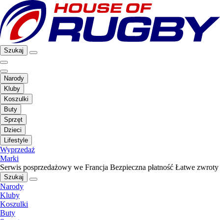
Szukaj
Narody
Kluby
Koszulki
Buty
Sprzęt
Dzieci
Lifestyle
Wyprzedaż
Marki
Serwis posprzedażowy we Francja
Bezpieczna płatność
Łatwe zwroty
Szukaj
Narody
Kluby
Koszulki
Buty