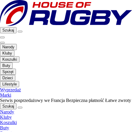
Szukaj
Narody
Kluby
Koszulki
Buty
Sprzęt
Dzieci
Lifestyle
Wyprzedaż
Marki
Serwis posprzedażowy we Francja
Bezpieczna płatność
Łatwe zwroty
Szukaj
Narody
Kluby
Koszulki
Buty