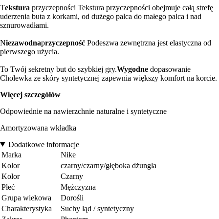
T
ekstura
przyczepności Tekstura przyczepności obejmuje całą strefę
uderzenia buta z korkami, od dużego palca do małego palca i nad
sznurowadłami.
N
iezawodna
p
rzyczepność
Podeszwa zewnętrzna jest elastyczna od
pierwszego użycia.
To Twój sekretny but do szybkiej gry.
Wygodne
dopasowanie
Cholewka ze skóry syntetycznej zapewnia większy komfort na korcie.
Więcej szczegółów
Odpowiednie na nawierzchnie naturalne i syntetyczne
Amortyzowana wkładka
Dodatkowe informacje
Marka
Nike
Kolor
czarny/czarny/głęboka dżungla
Kolor
Czarny
Płeć
Mężczyzna
Grupa wiekowa
Dorośli
Charakterystyka
Suchy ląd / syntetyczny