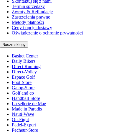
Skontaktuj się z nami
Termin sprzedaży
Zwroty & Refundacje
Zastrzeżenia prawne
Metody płatności
Ceny i opcje dostawy
Oświadczenie o ochronie prywatności
Nasze sklepy
Basket Center
Daily Bikers
Direct Running
Direct-Volley
Espace Golf
Foot-Store
Galop-Store
Golf and co
Handball-Store
La sellerie de Maé
Made in Paradis
Nauti-Wave
On-Fight
Padel-Expert
Pecheur-Store