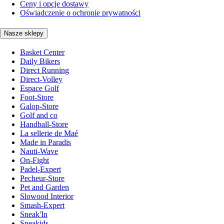
Ceny i opcje dostawy
Oświadczenie o ochronie prywatności
Nasze sklepy
Basket Center
Daily Bikers
Direct Running
Direct-Volley
Espace Golf
Foot-Store
Galop-Store
Golf and co
Handball-Store
La sellerie de Maé
Made in Paradis
Nauti-Wave
On-Fight
Padel-Expert
Pecheur-Store
Pet and Garden
Slowood Interior
Smash-Expert
Sneak'In
Sneakids