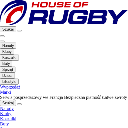
Szukaj
Narody
Kluby
Koszulki
Buty
Sprzęt
Dzieci
Lifestyle
Wyprzedaż
Marki
Serwis posprzedażowy we Francja
Bezpieczna płatność
Łatwe zwroty
Szukaj
Narody
Kluby
Koszulki
Buty