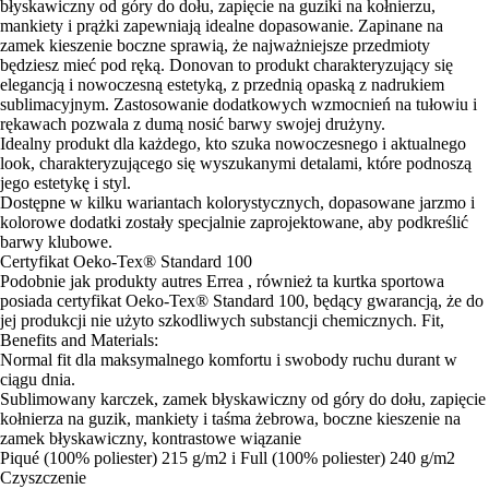
błyskawiczny od góry do dołu, zapięcie na guziki na kołnierzu,
mankiety i prążki zapewniają idealne dopasowanie. Zapinane na
zamek kieszenie boczne sprawią, że najważniejsze przedmioty
będziesz mieć pod ręką. Donovan to produkt charakteryzujący się
elegancją i nowoczesną estetyką, z przednią opaską z nadrukiem
sublimacyjnym. Zastosowanie dodatkowych wzmocnień na tułowiu i
rękawach pozwala z dumą nosić barwy swojej drużyny.
Idealny produkt dla każdego, kto szuka nowoczesnego i aktualnego
look, charakteryzującego się wyszukanymi detalami, które podnoszą
jego estetykę i styl.
Dostępne w kilku wariantach kolorystycznych, dopasowane jarzmo i
kolorowe dodatki zostały specjalnie zaprojektowane, aby podkreślić
barwy klubowe.
Certyfikat Oeko-Tex® Standard 100
Podobnie jak produkty autres Errea , również ta kurtka sportowa
posiada certyfikat Oeko-Tex® Standard 100, będący gwarancją, że do
jej produkcji nie użyto szkodliwych substancji chemicznych. Fit,
Benefits and Materials:
Normal fit dla maksymalnego komfortu i swobody ruchu durant w
ciągu dnia.
Sublimowany karczek, zamek błyskawiczny od góry do dołu, zapięcie
kołnierza na guzik, mankiety i taśma żebrowa, boczne kieszenie na
zamek błyskawiczny, kontrastowe wiązanie
Piqué (100% poliester) 215 g/m2 i Full (100% poliester) 240 g/m2
Czyszczenie