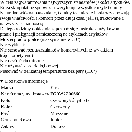
W celu zagwarantowania najwyższych standardów jakości artykułów,
Errea skrupulatnie sprawdza i weryfikuje wszystkie użyte tkaniny.
Naturalne włókna bawełniane, tkaniny techniczne i polary zachowują
swoje właściwości i komfort przez długi czas, jeśli są traktowane z
najwyższą starannością.
Dlatego radzimy dokładnie zapoznać się z instrukcją użytkowania,
prania i pielęgnacji zamieszczoną na etykietach artykułów.
Można prać w pralce (maksymalnie w 30°)
Nie wybielać
Nie stosować rozpuszczalników komercyjnych (z wyjątkiem
trójchloroetylenu)
Nie czyścić chemicznie
Nie używać suszarki bębnowej
Prasować w delikatnej temperaturze bez pary (110°)
Dodatkowe informacje
Marka
Errea
Nr referencyjny dostawcy
FG0W2Z00660
Kolor
czerwony/żółty/biały
Kolor
Czerwony
Płeć
Mieszane
Grupa wiekowa
Junior
Zakres
Donovan