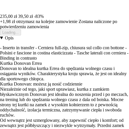
235,00 zł
39,50 zł
-83%
+1,98 zł
otrzymasz na kolejne zamowienie
Zostana naliczone po
potwierdzeniu zamowienia
Loading...
Opis
- Inserto in transfer - Cerniera full-zip, chiusura sul collo con bottone -
Polsini e fascione in costina elasticizzata - Tasche laterali con cerniera -
Binding in contrasto
Kurtka Donovan Errea
Donovan to idealna kurtka Errea do spędzania wolnego czasu i
osiągania wyników. Charakterystyka kroju sprawia, że jest on idealny
dla sportowego chłopca.
Kurtka Donovan: możesz ją nosić codziennie
Niezależnie od tego, jaki sport uprawiasz, kurtka z zamkiem
błyskawicznym Donovan jest idealna do noszenia przed i po meczach,
na trening lub do spędzania wolnego czasu z dala od boiska. Mocne
strony tej kurtki na zamek z wysokim kołnierzem to z pewnością
oddychalność, izolacja termiczna, zatrzymywanie ciepła i swoboda
ruchów.
Od wewnątrz jest szmerglowany, aby zapewnić ciepło i komfort; od
zewnątrz jest półbłyszczący i niezwykle wytrzymały. Przedni zamek