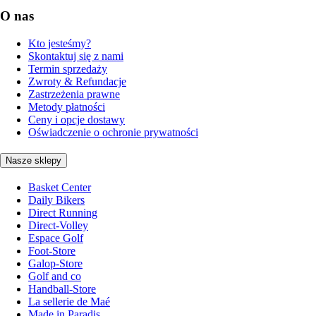
O nas
Kto jesteśmy?
Skontaktuj się z nami
Termin sprzedaży
Zwroty & Refundacje
Zastrzeżenia prawne
Metody płatności
Ceny i opcje dostawy
Oświadczenie o ochronie prywatności
Nasze sklepy
Basket Center
Daily Bikers
Direct Running
Direct-Volley
Espace Golf
Foot-Store
Galop-Store
Golf and co
Handball-Store
La sellerie de Maé
Made in Paradis