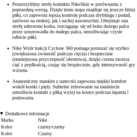
Poszerzyliśmy strefę kontaktu NikeSkin w porównaniu z
poprzednią wersją. Dzięki temu stopa znajduje się jeszcze bliżej
piłki, co zapewnia lepszą kontrolę podczas dryblingu i podań,
zarówno na mokrej, jak i suchej nawierzchni. Obejmuje ona
strefę uderzenia korka, rozciągając się od boku dużego palca
przez sznurowadła do małego palca, umożliwiając czyste
odbicie piłki.
Nike Wzór trakcji Cyclone 360 pomaga poruszać się szybko
(zwiększona zwinność podczas cięcia) i bezpiecznie
(zmniejszona przyczepność obrotowa), dzięki czemu możesz
ciąć z prędkością, czując się bezpiecznie, gdy intensywność gry
wzrasta.
Anatomiczny mankiet z siateczki zapewnia miękki komfort
wokół kostki i pięty. Subtelne żebrowanie na mankiecie
umożliwia kontakt z piłką wyżej na kostce podczas łapania i
podawania.
Dodatkowe informacje
Marka
Nike
Kolor
czarny/czarny
Kolor
Czarny