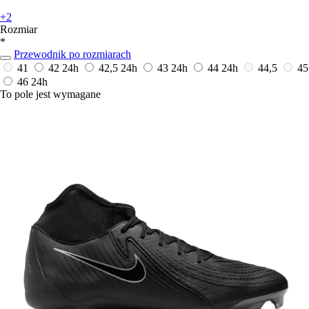
+2
Rozmiar
*
Przewodnik po rozmiarach
41
42
24h
42,5
24h
43
24h
44
24h
44,5
45
46
24h
To pole jest wymagane