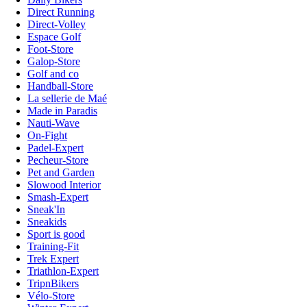
Direct Running
Direct-Volley
Espace Golf
Foot-Store
Galop-Store
Golf and co
Handball-Store
La sellerie de Maé
Made in Paradis
Nauti-Wave
On-Fight
Padel-Expert
Pecheur-Store
Pet and Garden
Slowood Interior
Smash-Expert
Sneak'In
Sneakids
Sport is good
Training-Fit
Trek Expert
Triathlon-Expert
TripnBikers
Vélo-Store