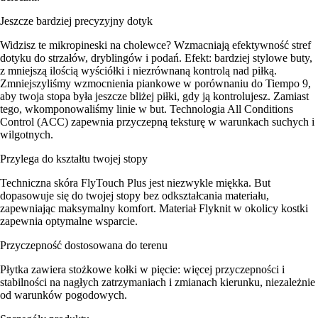
Jeszcze bardziej precyzyjny dotyk
Widzisz te mikropineski na cholewce? Wzmacniają efektywność stref
dotyku do strzałów, dryblingów i podań. Efekt: bardziej stylowe buty,
z mniejszą ilością wyściółki i niezrównaną kontrolą nad piłką.
Zmniejszyliśmy wzmocnienia piankowe w porównaniu do Tiempo 9,
aby twoja stopa była jeszcze bliżej piłki, gdy ją kontrolujesz. Zamiast
tego, wkomponowaliśmy linie w but. Technologia All Conditions
Control (ACC) zapewnia przyczepną teksturę w warunkach suchych i
wilgotnych.
Przylega do kształtu twojej stopy
Techniczna skóra FlyTouch Plus jest niezwykle miękka. But
dopasowuje się do twojej stopy bez odkształcania materiału,
zapewniając maksymalny komfort. Materiał Flyknit w okolicy kostki
zapewnia optymalne wsparcie.
Przyczepność dostosowana do terenu
Płytka zawiera stożkowe kołki w pięcie: więcej przyczepności i
stabilności na nagłych zatrzymaniach i zmianach kierunku, niezależnie
od warunków pogodowych.