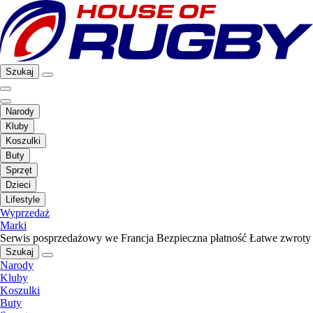
Szukaj
Narody
Kluby
Koszulki
Buty
Sprzęt
Dzieci
Lifestyle
Wyprzedaż
Marki
Serwis posprzedażowy we Francja
Bezpieczna płatność
Łatwe zwroty
Szukaj
Narody
Kluby
Koszulki
Buty