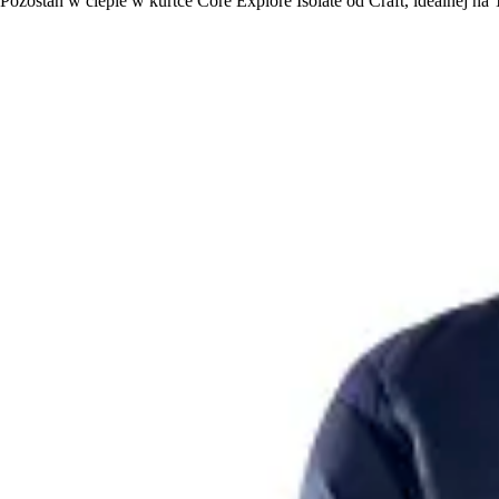
Pozostań w cieple w kurtce Core Explore Isolate od Craft, idealnej 