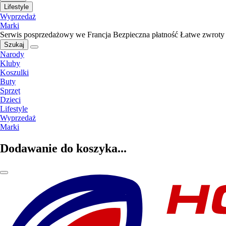
Lifestyle
Wyprzedaż
Marki
Serwis posprzedażowy we Francja
Bezpieczna płatność
Łatwe zwroty
Szukaj
Narody
Kluby
Koszulki
Buty
Sprzęt
Dzieci
Lifestyle
Wyprzedaż
Marki
Dodawanie do koszyka...