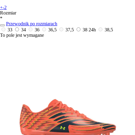
+-2
Rozmiar
*
Przewodnik po rozmiarach
33
34
36
36,5
37,5
38
24h
38,5
To pole jest wymagane