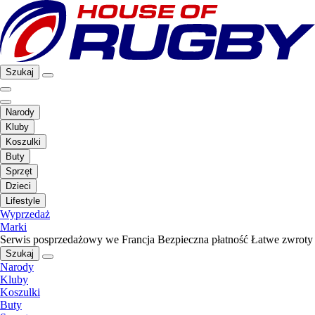
Szukaj
Narody
Kluby
Koszulki
Buty
Sprzęt
Dzieci
Lifestyle
Wyprzedaż
Marki
Serwis posprzedażowy we Francja
Bezpieczna płatność
Łatwe zwroty
Szukaj
Narody
Kluby
Koszulki
Buty