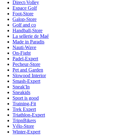
Direct-Volley
Espace Golf
Foot-Store
Galop-Store
Golf and co
Handball-Store
La sellerie de Maé
Made in Paradis
Nauti-Wave
On-Fight
Padel-Expert
Pecheur-Store
Pet and Garden
Slowood Interior
Smash-Expert
Sneak'In
Sneakids
Sport is good
Training-Fit
Trek Expert
Triathlon-Expert
TripnBikers
Vélo-Store
Winter-Expert