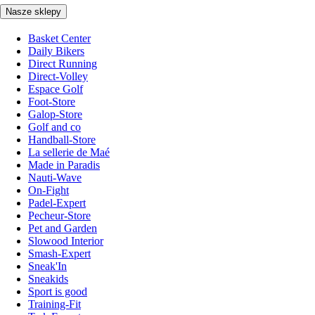
Nasze sklepy
Basket Center
Daily Bikers
Direct Running
Direct-Volley
Espace Golf
Foot-Store
Galop-Store
Golf and co
Handball-Store
La sellerie de Maé
Made in Paradis
Nauti-Wave
On-Fight
Padel-Expert
Pecheur-Store
Pet and Garden
Slowood Interior
Smash-Expert
Sneak'In
Sneakids
Sport is good
Training-Fit