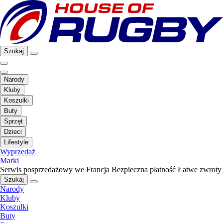
Szukaj
Narody
Kluby
Koszulki
Buty
Sprzęt
Dzieci
Lifestyle
Wyprzedaż
Marki
Serwis posprzedażowy we Francja
Bezpieczna płatność
Łatwe zwroty
Szukaj
Narody
Kluby
Koszulki
Buty