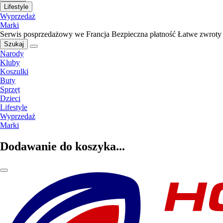
Lifestyle
Wyprzedaż
Marki
Serwis posprzedażowy we Francja
Bezpieczna płatność
Łatwe zwroty
Szukaj
Narody
Kluby
Koszulki
Buty
Sprzęt
Dzieci
Lifestyle
Wyprzedaż
Marki
Dodawanie do koszyka...