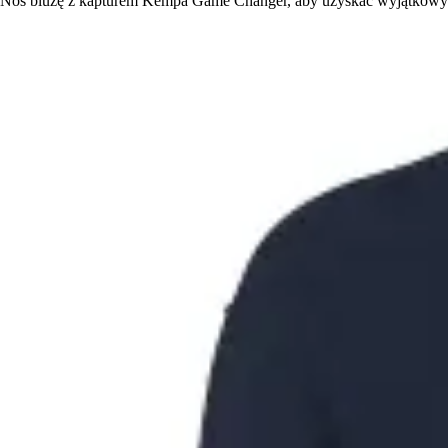
Noś bluzę z kapturem Kempa Game Changer, aby uzyskać wyjątkowy i 