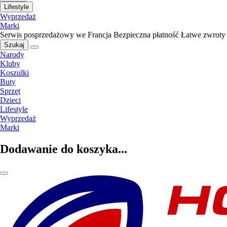
Lifestyle
Wyprzedaż
Marki
Serwis posprzedażowy we Francja
Bezpieczna płatność
Łatwe zwroty
Szukaj
Narody
Kluby
Koszulki
Buty
Sprzęt
Dzieci
Lifestyle
Wyprzedaż
Marki
Dodawanie do koszyka...