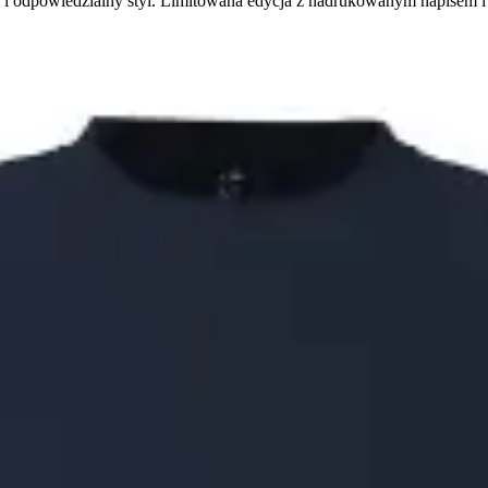
odpowiedzialny styl. Limitowana edycja z nadrukowanym napisem i e