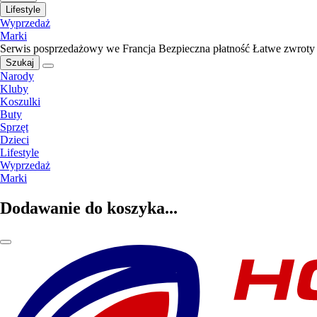
Lifestyle
Wyprzedaż
Marki
Serwis posprzedażowy we Francja
Bezpieczna płatność
Łatwe zwroty
Szukaj
Narody
Kluby
Koszulki
Buty
Sprzęt
Dzieci
Lifestyle
Wyprzedaż
Marki
Dodawanie do koszyka...