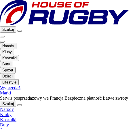
Szukaj
Narody
Kluby
Koszulki
Buty
Sprzęt
Dzieci
Lifestyle
Wyprzedaż
Marki
Serwis posprzedażowy we Francja
Bezpieczna płatność
Łatwe zwroty
Szukaj
Narody
Kluby
Koszulki
Buty