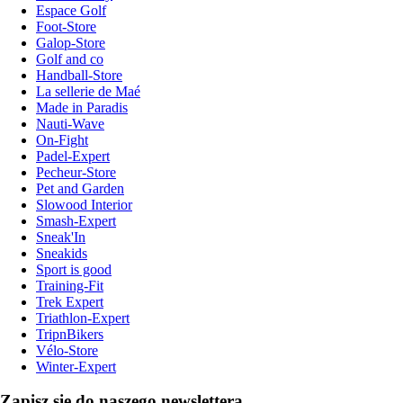
Espace Golf
Foot-Store
Galop-Store
Golf and co
Handball-Store
La sellerie de Maé
Made in Paradis
Nauti-Wave
On-Fight
Padel-Expert
Pecheur-Store
Pet and Garden
Slowood Interior
Smash-Expert
Sneak'In
Sneakids
Sport is good
Training-Fit
Trek Expert
Triathlon-Expert
TripnBikers
Vélo-Store
Winter-Expert
Zapisz się do naszego newslettera