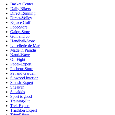
Basket Center
Daily Bikers
Direct Running
Direct-Volley
Espace Golf
Foot-Store
Galop-Store
Golf and co
Handball-Store
La sellerie de Maé
Made in Paradis
Nauti-Wave
On-Fight
Padel-Expert
Pecheur-Store
Pet and Garden
Slowood Interior
Smash-Expert
Sneak'In
Sneakids
Sport is good
Training-Fit
Trek Expert
Triathlon-Expert
TripnBikers