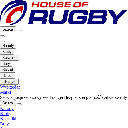
Szukaj
Narody
Kluby
Koszulki
Buty
Sprzęt
Dzieci
Lifestyle
Wyprzedaż
Marki
Serwis posprzedażowy we Francja
Bezpieczna płatność
Łatwe zwroty
Szukaj
Narody
Kluby
Koszulki
Buty