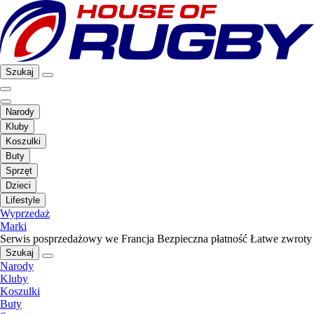
Szukaj
Narody
Kluby
Koszulki
Buty
Sprzęt
Dzieci
Lifestyle
Wyprzedaż
Marki
Serwis posprzedażowy we Francja
Bezpieczna płatność
Łatwe zwroty
Szukaj
Narody
Kluby
Koszulki
Buty