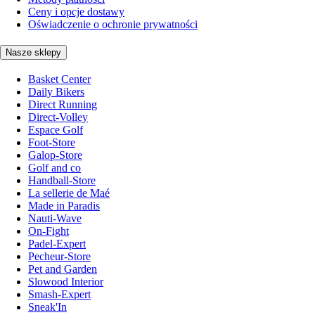
Ceny i opcje dostawy
Oświadczenie o ochronie prywatności
Nasze sklepy
Basket Center
Daily Bikers
Direct Running
Direct-Volley
Espace Golf
Foot-Store
Galop-Store
Golf and co
Handball-Store
La sellerie de Maé
Made in Paradis
Nauti-Wave
On-Fight
Padel-Expert
Pecheur-Store
Pet and Garden
Slowood Interior
Smash-Expert
Sneak'In